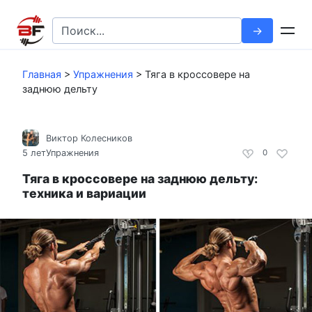
Перейти
к
Search
контенту
for:
Главная
>
Упражнения
>
Тяга в кроссовере на
заднюю дельту
Виктор Колесников
5 лет
Упражнения
0
Тяга в кроссовере на заднюю дельту:
техника и вариации