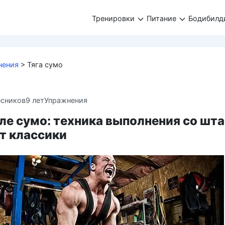
Тренировки
Питание
Бодибилд
нения
>
Тяга сумо
есников
9 лет
Упражнения
иле сумо: техника выполнения со шта
т классики