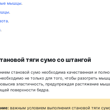
ные мышцы
.
ышцы
.
вота
.
я
.
тановой тяги сумо со штангой
нием становой сумо необходима качественная и полно
 необходимо не только для того, чтобы разогреть мышц
 повысив эластичность, предупреждая растяжение мыш
ящей поверхности бедра.
ние:
важным условием выполнения становой тяги сум