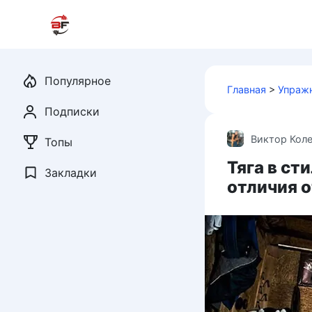
Перейти
к
контенту
Популярное
Главная
>
Упраж
Подписки
Виктор Кол
Топы
Тяга в ст
Закладки
отличия о