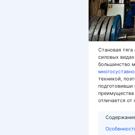
Становая тяга
силовых видах
большинство м
многосуставно
техникой, поэ
подготовивши 
преимущества е
отличается от 
Содержани
Особенност