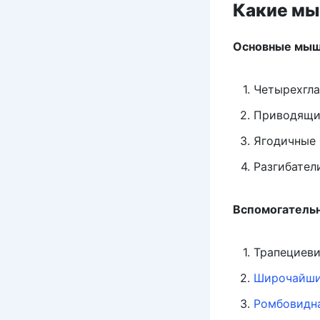
Какие мы
Основные мы
Четырехгл
Приводящи
Ягодичные
Разгибател
Вспомогатель
Трапециев
Широчайши
Ромбовидн