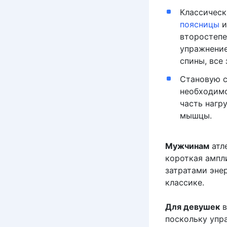
Классическ
поясницы
второстепе
упражнение
спины, все
Становую с
необходимо
часть нагр
мышцы.
Мужчинам
атл
короткая ампл
затратами энер
классике.
Для девушек
в
поскольку упр