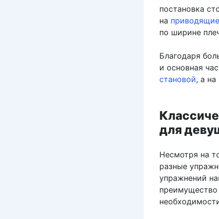
постановка сто
на
приводящие
по ширине плеч
Благодаря бол
и основная час
становой
, а на
Классичес
для деву
Несмотря на то
разные упражн
упражнений на
преимущество 
необходимости