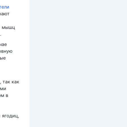
тели
рают
я мышц
.
чае
овную
ные
, так как
ими
ем в
 ягодиц,