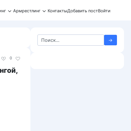
инг
Армрестлинг
Контакты
Добавить пост
Войти
Search
for:
0
нгой,