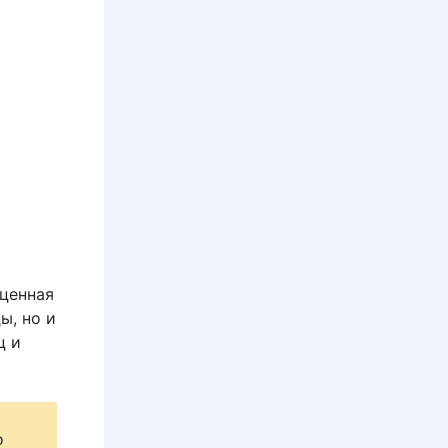
ценная
ы, но и
ц и
о