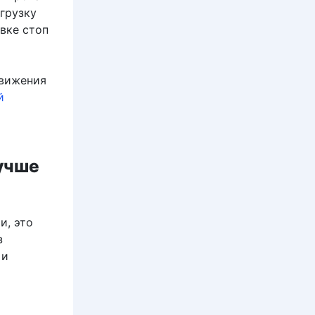
агрузку
вке стоп
движения
й
лучше
и, это
з
 и