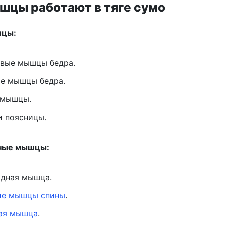
шцы работают в тяге сумо
шцы:
авые мышцы бедра.
е мышцы бедра.
 мышцы.
и поясницы.
ные мышцы:
идная мышца.
е мышцы спины
.
ая мышца
.