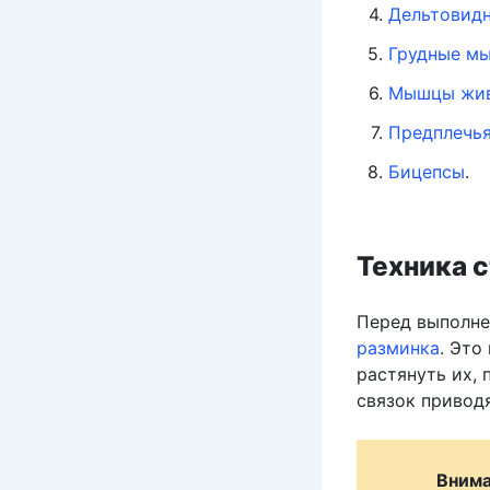
Дельтовид
Грудные м
Мышцы жи
Предплечь
Бицепсы
.
Техника с
Перед выполне
разминка
. Это
растянуть их,
связок привод
Внима