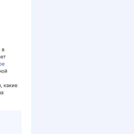
 в
ает
ое
ной
, какие
на