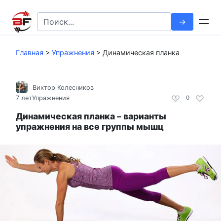
Перейти
к
Search
контенту
for:
Главная
>
Упражнения
>
Динамическая планка
Виктор Колесников
7 лет
Упражнения
0
Динамическая планка – варианты
упражнения на все группы мышц