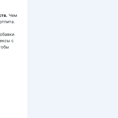
тв.
Чем
ртпита.
обавки
ексы с
тобы