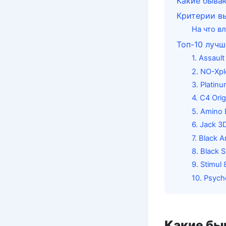
Какие быва
Критерии в
На что в
Топ-10 луч
1. Assaul
2. NO-Xpl
3. Platin
4. C4 Orig
5. Amino 
6. Jack 3
7. Black A
8. Black 
9. Stimul 
10. Psych
Какие бы