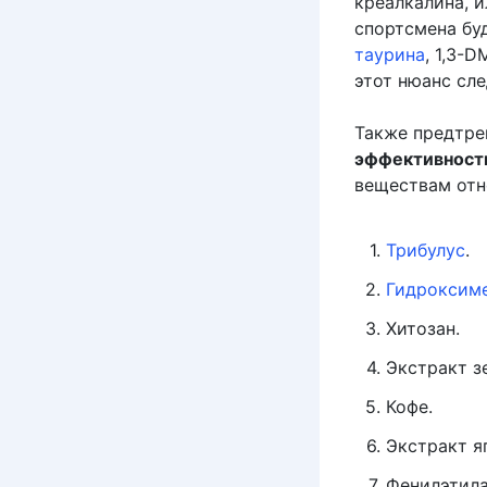
креалкалина, и
спортсмена бу
таурина
, 1,3-
этот нюанс сле
Также предтр
эффективность
веществам отно
Трибулус
.
Гидроксим
Хитозан.
Экстракт з
Кофе.
Экстракт я
Фенилэтила