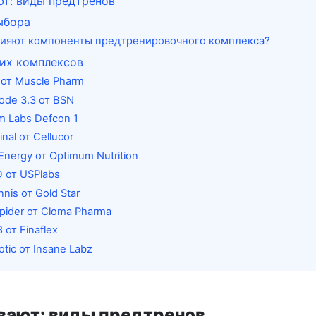
ют: виды предтренов
ыбора
лияют компоненты предтренировочного комплекса?
ших комплексов
t от Muscle Pharm
ode 3.3 от BSN
um Labs Defcon 1
inal от Cellucor
Energy от Optimum Nutrition
D от USPlabs
nnis от Gold Star
Spider от Cloma Pharma
8 от Finaflex
otic от Insane Labz
вают: виды предтренов