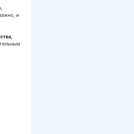
,
важно, и
ства,
ительным