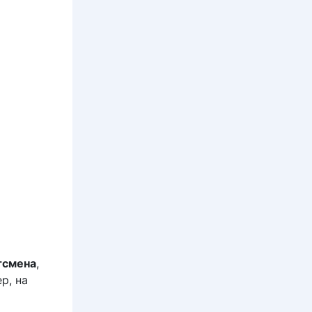
тсмена
,
р, на