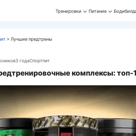
Тренировки
Питание
Бодибилд
пит
>
Лучшие предтрены
есников
3 года
Спортпит
редтренировочные комплексы: топ-