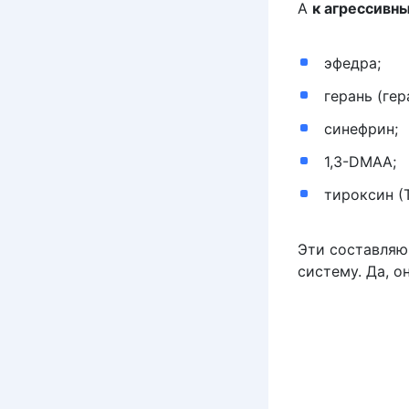
А
к агрессивн
эфедра;
герань (ге
синефрин;
1,3-DMAA;
тироксин (Т
Эти составляю
систему. Да, о