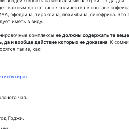
ли воздействовать на ментальный настрой, тогда для
дет важным достаточное количество в составе кофеина
DMAA, эфедрина, тироксина, йохимбина, синефрина. Это 
дует иметь в виду.
енировочные комплексы
не должны содержать те веще
, да и вообще действие которых не доказана
. К сомн
сятся такие, как:
етилбутират
.
еленого чая.
год Годжи.
мин.