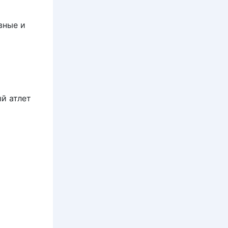
вные и
й атлет