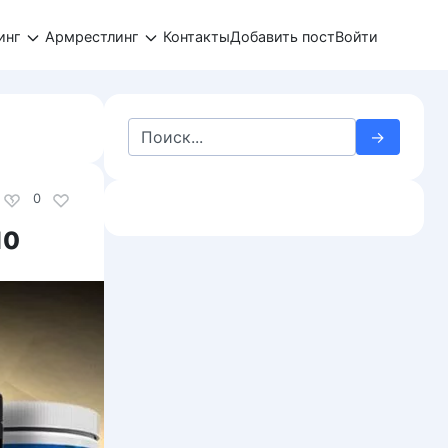
инг
Армрестлинг
Контакты
Добавить пост
Войти
Search
for:
0
10