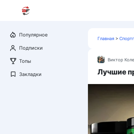
Перейти
к
контенту
Популярное
Главная
>
Спорт
Подписки
Виктор Кол
Топы
Лучшие п
Закладки