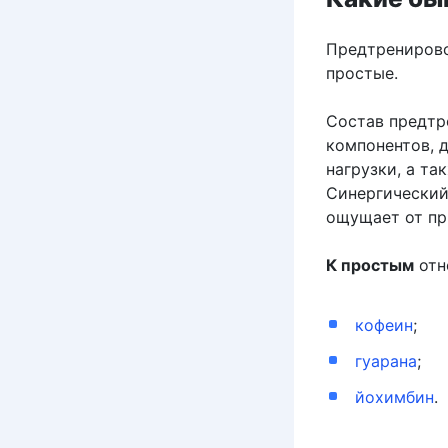
Предтренирово
простые.
Состав предтр
компонентов, 
нагрузки, а т
Синергический
ощущает от пр
К простым
отн
кофеин
;
гуарана
;
йохимбин
.