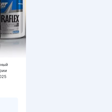
ьный
ерии
025