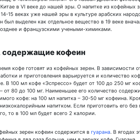
Китае в VI веке до нашей эры. О напитке из кофейных 
14-15 веках уже нашей эры в культуре арабских народо
н был выделен как отдельное вещество в 19 веке внача
позднее и французскими учеными-химиками.
, содержащие кофеин
емя кофе готовят из кофейных зерен. В зависимости о
работки и приготовления варьируется и количество ко
. В 100 мл кофе «Эспрессо» будет от 100 до 250 мг ко
– от 80 до 100 мг. Наименьшее его количество содержи
мого кофе: на 100 мл напитка – 30-50 мг кофеина. Кро
 низкокалорийным напитком. Если приготовить его без 
го, то в 100 мл будет всего 2 калории.
фейных зерен кофеин содержится в
гуарана
. В ягодах 
офеина в два раза больше, чем в зернах кофе. Гуарана