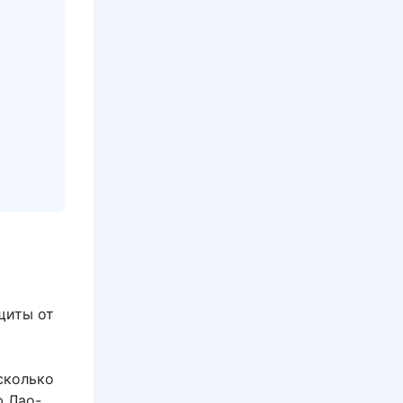
щиты от
сколько
ф Лао-