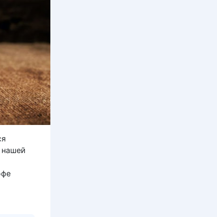
ся
 нашей
офе