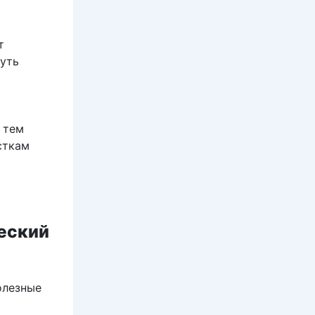
т
нуть
 тем
сткам
еский
олезные