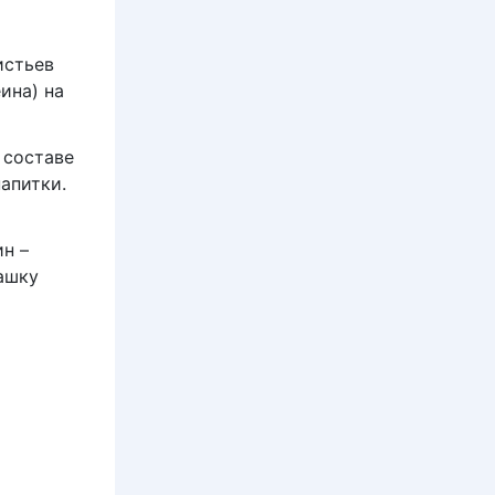
истьев
ина) на
 составе
апитки.
н –
чашку