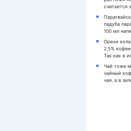
считается 
Парагвайск
падуба пар
100 мл напи
Орехи кола
2,5% кофеи
Так как в и
Чай тоже м
чайный коф
чая, а в зе