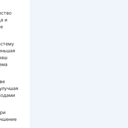
ество
ца и
не
истему
еньшая
наш
ема
ве
 улучшая
еводами
при
учшение