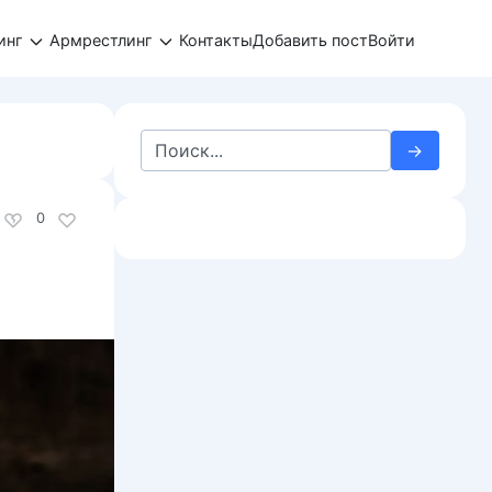
инг
Армрестлинг
Контакты
Добавить пост
Войти
Search
for:
0