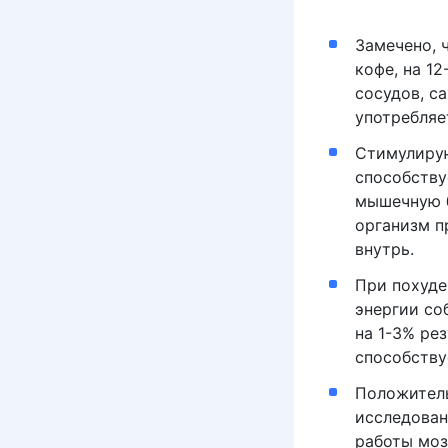
Замечено, 
кофе, на 1
сосудов, с
употребляе
Стимулирую
способству
мышечную б
организм п
внутрь.
При похуде
энергии со
на 1-3% ре
способству
Положитель
исследован
работы моз