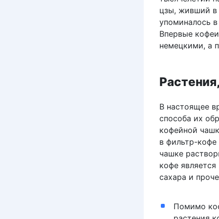
цзы, живший в 
упоминалось в 
Впервые кофеи
немецкими, а 
Растения
В настоящее вр
способа их об
кофейной чашке
в фильтр-кофе 
чашке раствори
кофе является
сахара и проче
Помимо ко
растения к