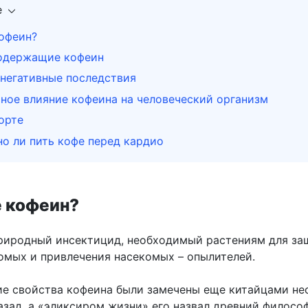
е
кофеин?
содержащие кофеин
негативные последствия
ное влияние кофеина на человеческий организм
орте
о ли пить кофе перед кардио
е кофеин?
природный инсектицид, необходимый растениям для за
омых и привлечения насекомых – опылителей.
 свойства кофеина были замечены еще китайцами не
азад, а «эликсиром жизни» его назвал древний филосо