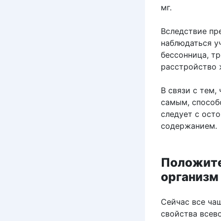
мг.
Вследствие пр
наблюдаться у
бессонница, т
расстройство 
В связи с тем,
самым, способ
следует с ост
содержанием.
Положите
организм
Сейчас все ча
свойства всев