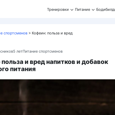
Тренировки
Питание
Бодибилд
ие спортсменов
>
Кофеин: польза и вред
есников
5 лет
Питание спортсменов
польза и вред напитков и добавок
ого питания