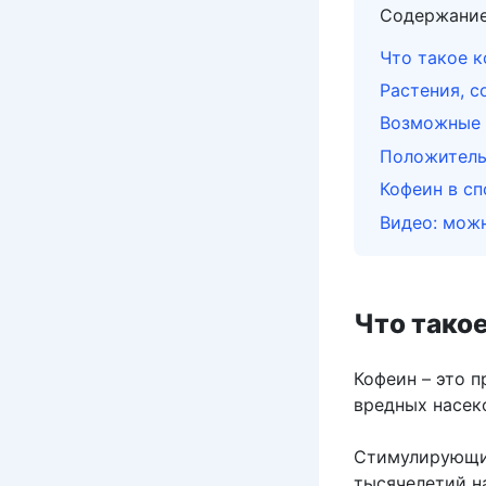
Содержани
Что такое 
Растения, 
Возможные 
Положитель
Кофеин в сп
Видео: можн
Что тако
Кофеин – это 
вредных насек
Стимулирующие
тысячелетий н