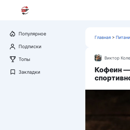
Перейти
к
контенту
Популярное
Главная
>
Питан
Подписки
Виктор Кол
Топы
Кофеин — 
Закладки
спортивн