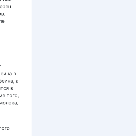
зерен
в.
ле
т
феина в
феина, а
тся в
ме того,
молока,
этого