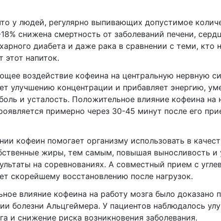
что у людей, регулярно выпивающих допустимое колич
2-18% снижена смертность от заболеваний печени, серд
ахарного диабета и даже рака в сравнении с теми, кто 
т этот напиток.
щее воздействие кофеина на центральную нервную с
ет улучшению концентрации и прибавляет энергию, ум
оль и усталость. Положительное влияние кофеина на 
роявляется примерно через 30-45 минут после его при
нии кофеин помогает организму использовать в качест
бственные жиры, тем самым, повышая выносливость и
зультаты на соревнованиях. А совместный прием с угл
ет скорейшему восстановлению после нагрузок.
ное влияние кофеина на работу мозга было доказано 
ии болезни Альцгеймера. У пациентов наблюдалось ул
га и снижение риска возникновения заболевания.