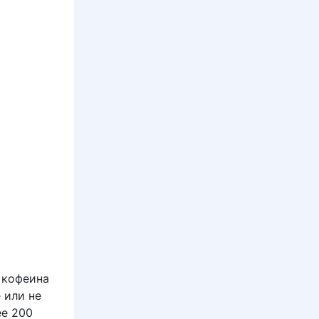
 кофеина
 или не
ее 200