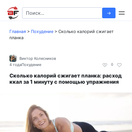
Перейти
к
Search
контенту
for:
Главная
>
Похудение
>
Сколько калорий сжигает
планка
Виктор Колесников
4 года
Похудение
0
Сколько калорий сжигает планка: расход
ккал за 1 минуту с помощью упражнения