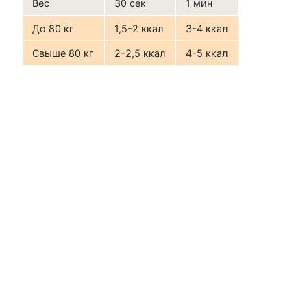
Вес
30 сек
1 мин
До 80 кг
1,5-2 ккал
3-4 ккал
Свыше 80 кг
2-2,5 ккал
4-5 ккал