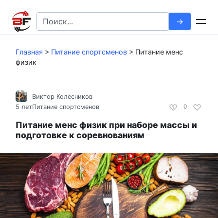
Перейти
к
Search
контенту
for:
Главная
>
Питание спортсменов
>
Питание менс
физик
Виктор Колесников
5 лет
Питание спортсменов
0
Питание менс физик при наборе массы и
подготовке к соревнованиям