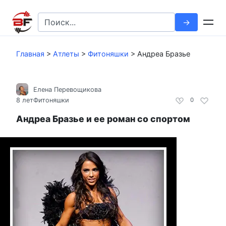
Перейти
к
Search
контенту
for:
Главная
>
Атлеты
>
Фитоняшки
>
Андреа Бразье
Елена Перевощикова
8 лет
Фитоняшки
0
Андреа Бразье и ее роман со спортом