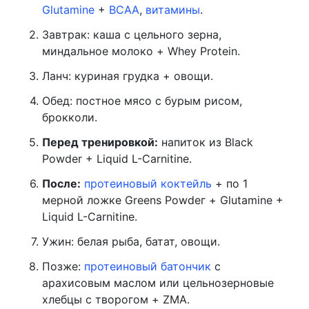
Glutamine
+
BCAA
,
витамины
.
Завтрак: каша с цельного зерна,
миндальное молоко + Whey Protein.
Ланч: куриная грудка + овощи.
Обед: постное мясо с бурым рисом,
брокколи.
Перед тренировкой:
напиток из Black
Powder + Liquid L-Carnitine.
После:
протеиновый коктейль
+ по 1
мерной ложке Greens Powdeг + Glutamine +
Liquid L-Carnitine.
Ужин: белая рыба, батат, овощи.
Позже:
протеиновый батончик
с
арахисовым маслом или цельнозерновые
хлебцы с творогом + ZMA.