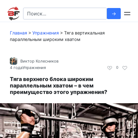
Перейти
к
Search
контенту
for:
Главная
>
Упражнения
>
Тяга вертикальная
параллельным широким хватом
Виктор Колесников
4 года
Упражнения
0
Тяга верхнего блока широким
параллельным хватом – в чем
преимущество этого упражнения?