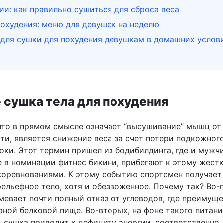
и: как правильно сушиться для сброса веса
охудения: меню для девушек на неделю
 для сушки для похудения девушкам в домашних услов
 сушка тела для похудения
что в прямом смысле означает “высушивание” мышц от
ти, является снижение веса за счет потери подкожног
оки. Этот термин пришел из бодибилдинга, где и мужчи
 в номинации фитнес бикини, прибегают к этому жест
соревнованиями. К этому событию спортсмен получает
ельефное тело, хотя и обезвоженное. Почему так? Во-
мевает почти полный отказ от углеводов, где преимущ
ной белковой пище. Во-вторых, на фоне такого питани
, сушка приводит к дефициту энергии, соответственно,