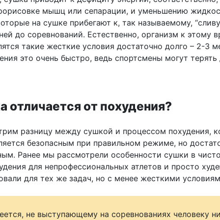
прорисовке мышц или сепарации, и уменьшению жидкос
оторые на сушке прибегают к, так называемому, “слив
ней до соревнований. Естественно, организм к этому 
ятся такие жесткие условия достаточно долго – 2-3 м
ения это очень быстро, ведь спортсмены могут терять
а отличается от похудения?
трим разницу между сушкой и процессом похудения, 
вляется безопасным при правильном режиме, но достат
ым. Ранее мы рассмотрели особенности сушки в чисто
худения для непрофессиональных атлетов и просто ху
овали для тех же задач, но с менее жесткими условиям
еется, не выступающему на соревнованиях человеку ни