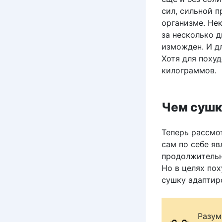
сил, сильной 
организме. Нек
за несколько д
изможден. И дл
Хотя для похуд
килограммов.
Чем сушк
Теперь рассмо
сам по себе я
продолжительн
Но в целях по
сушку адаптир
Разум