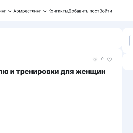
инг
Армрестлинг
Контакты
Добавить пост
Войти
S
fo
0
елю и тренировки для женщин