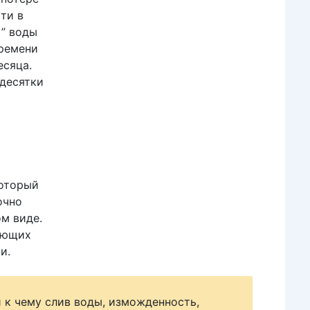
ти в
у” воды
времени
есяца.
 десятки
который
очно
м виде.
деющих
и.
 к чему слив воды, изможденность,