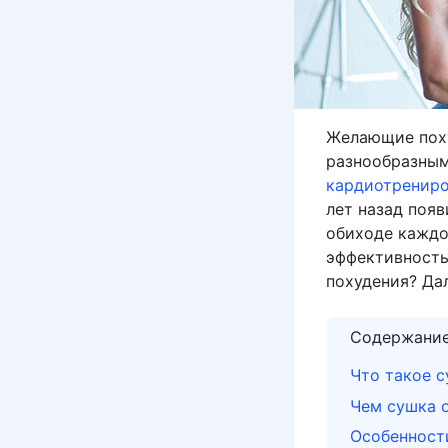
Желающие поху
разнообразными
кардиотренир
лет назад появ
обиходе каждо
эффективность
похудения? Да
Содержани
Что такое с
Чем сушка о
Особенности