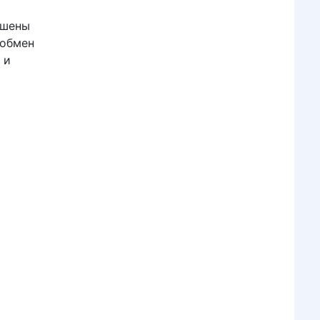
ешены
 обмен
 и