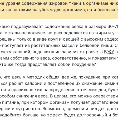
ие уровня содержания жировой ткани в организме ниж
вится не таким пагубным для организма, но и безопасн
 меню подразумевает содержание белка в размере 60-7
а, остальное количество распределяется на жиры и уг
решены только в виде круп и овощей с высоким соде
р поступает из растительных масел и белковой пищи. 
счету калорий, ведь питание зависит от расчета
БЖУ
н
мм собственного веса, соответственно, и показатели 
Что же тогда представляет собой похудение?
, что цель у методик общая, все же, похудение, при к
ться расчет калорий и постепенное их снижение, хими
ов и правильное их распределение в течение дня, буд
особом снижения веса. В целом, его можно охарактери
е питание, при котором организм получает достаточно
ергии и нутриентов. Возможно, времени и сил для дос
надобится больше, но эффект будет долгосрочный и бе