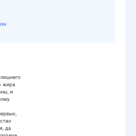
иях
 лишнего
о жира
ны, и
кому
первых,
ество
я, да
 потере