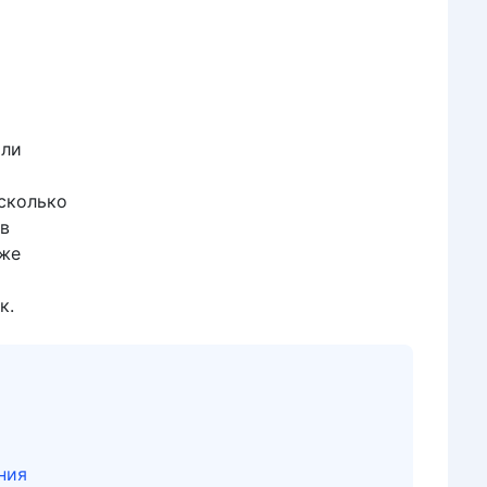
ыли
сколько
 в
 же
к.
ния