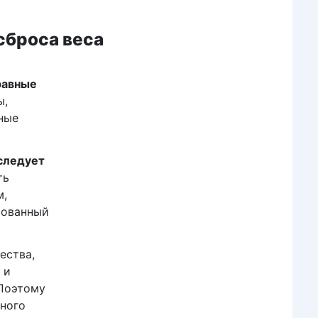
сброса веса
равные
ы,
ные
следует
ть
м,
фованный
ества,
 и
 Поэтому
ного