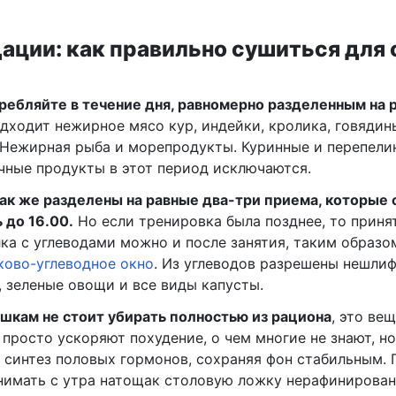
ации: как правильно сушиться для 
ребляйте в течение дня, равномерно разделенным на 
ходит нежирное мясо кур, индейки, кролика, говядин
 Нежирная рыба и морепродукты. Куринные и перепели
чные продукты в этот период исключаются.
ак же разделены на равные два-три приема, которые 
 до 16.00.
Но если тренировка была позднее, то приня
ка с углеводами можно и после занятия, таким образо
ково-углеводное окно
. Из углеводов разрешены нешли
а, зеленые овощи и все виды капусты.
кам не стоит убирать полностью из рациона
, это вещ
 просто ускоряют похудение, о чем многие не знают, но
 синтез половых гормонов, сохраняя фон стабильным.
имать с утра натощак столовую ложку нерафинирован