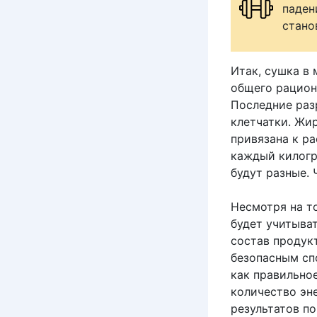
паден
стано
Итак, сушка в
общего рацион
Последние раз
клетчатки. Жи
привязана к ра
каждый килогра
будут разные. 
Несмотря на то
будет учитыва
состав продукт
безопасным сп
как правильно
количество эн
результатов по