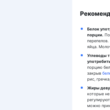
Рекоменд
Белок упот
порции.
Под
перепелов.
яйца. Моло
Углеводы т
употребить
порцию бел
закрыв
бел
рис, гречк
Жиры девуш
которые не
регулируют
можно прин