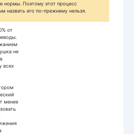
е нормы. Поэтому этот процесс
ым назвать его по-прежнему нельзя.
0% от
леводы.
ржанием
Сушка не
а
у всех
отором
ческий
ет менее
зовать
е
тижения
з