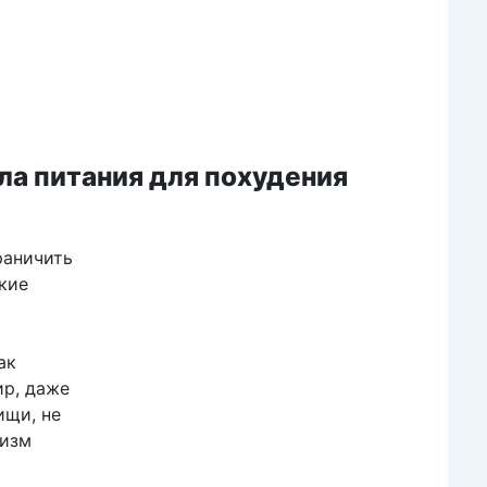
ла питания для похудения
раничить
кие
ак
ир, даже
ищи, не
низм