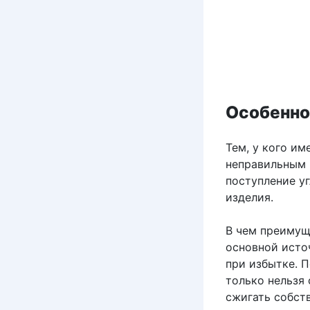
Особенно
Тем, у кого и
неправильным 
поступление у
изделия.
В чем преимущ
основной источ
при избытке. 
только нельзя
сжигать собст