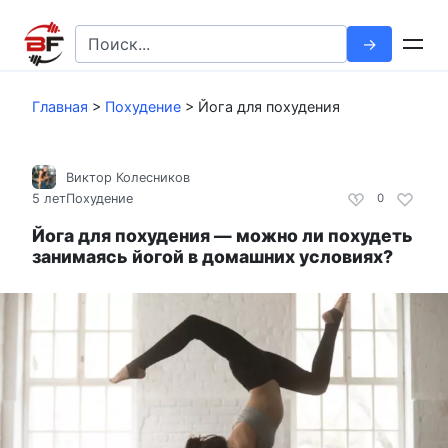
Перейти
к
Search
контенту
for:
Главная
>
Похудение
>
Йога для похудения
Виктор Колесников
5 лет
Похудение
0
Йога для похудения — можно ли похудеть
занимаясь йогой в домашних условиях?