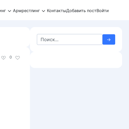
инг
Армрестлинг
Контакты
Добавить пост
Войти
Search
for:
0