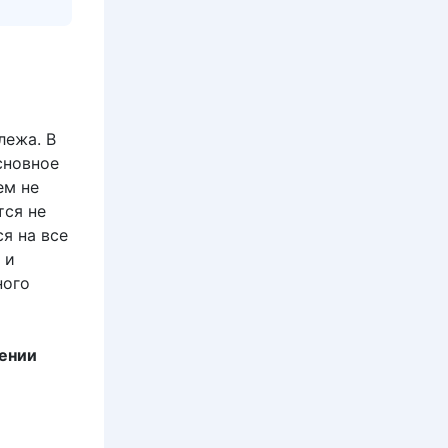
лежа. В
сновное
ем не
тся не
я на все
 и
ного
ении