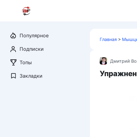
Перейти
к
контенту
Популярное
Главная
>
Мышцы
Подписки
Дмитрий Во
Топы
Упражнени
Закладки