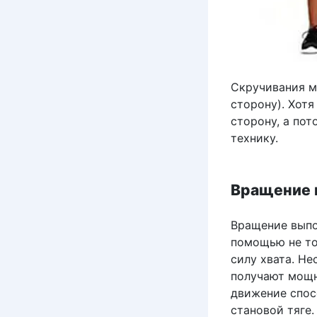
Скручивания м
сторону). Хотя
сторону, а пот
технику.
Вращение 
Вращение выпо
помощью не то
силу хвата. Не
получают мощн
движение спос
становой тяге.