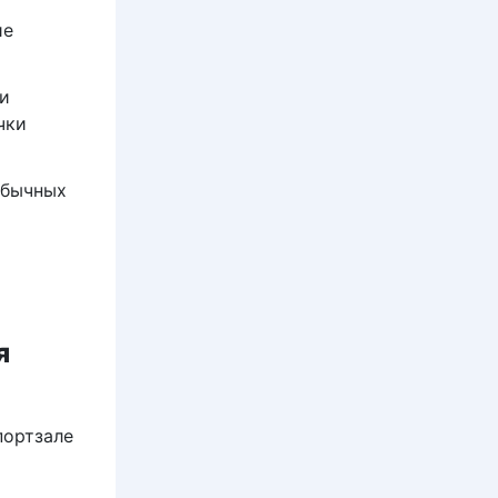
ие
и
чки
обычных
я
портзале