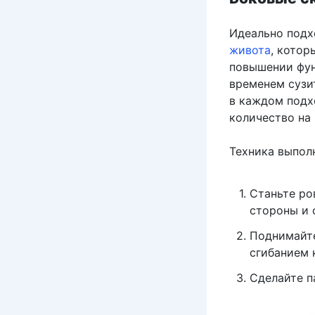
Идеально подх
живота
, котор
повышении фун
временем сузи
в каждом подх
количество на
Техника выпол
Станьте ро
стороны и 
Поднимайте
сгибанием 
Сделайте па