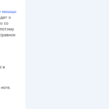
е мышцы
идет о
о со
 потому
(равное
е в
ноге.