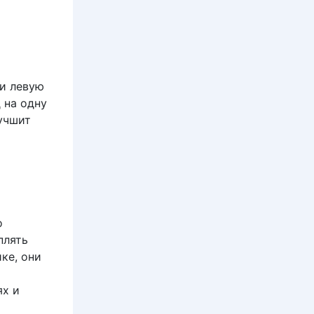
и левую
 на одну
лучшит
о
плять
ке, они
ях и