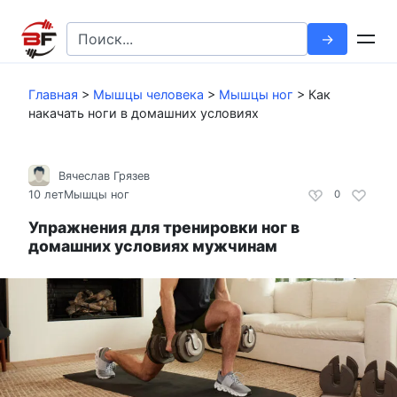
Перейти
к
Search
контенту
for:
Главная
>
Мышцы человека
>
Мышцы ног
>
Как
накачать ноги в домашних условиях
Вячеслав Грязев
10 лет
Мышцы ног
0
Упражнения для тренировки ног в
домашних условиях мужчинам