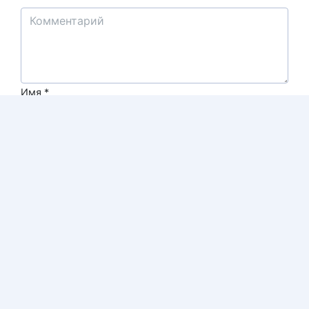
Имя
*
Email
*
Получить ответ на e-mail.