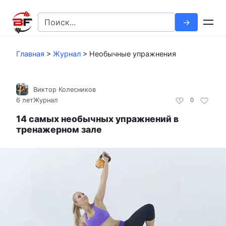
Перейти
к
Search
контенту
for:
Главная
>
Журнал
>
Необычные упражнения
Виктор Колесников
6 лет
Журнал
0
14 самых необычных упражнений в
тренажерном зале