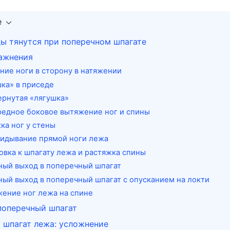
е
ы тянутся при поперечном шпагате
ажнения
ение ноги в сторону в натяжении
шка» в приседе
ернутая «лягушка»
редное боковое вытяжение ног и спины
жка ног у стены
кидывание прямой ноги лежа
товка к шпагату лежа и растяжка спины
ный выход в поперечный шпагат
ный выход в поперечный шпагат с опусканием на локти
жение ног лежа на спине
поперечный шпагат
 шпагат лежа: усложнение