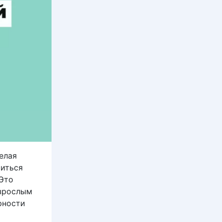
елая
читься
 Это
взрослым
рности