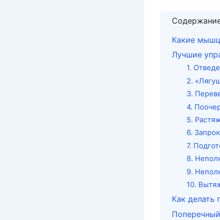
Содержани
Какие мышц
Лучшие упр
1. Отвед
2. «Лягу
3. Перев
4. Пооче
5. Растя
6. Запро
7. Подго
8. Непол
9. Непол
10. Вытя
Как делать 
Поперечный