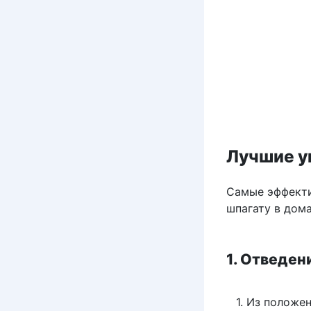
Лучшие у
Самые эффекти
шпагату в дом
1. Отведен
Из положен