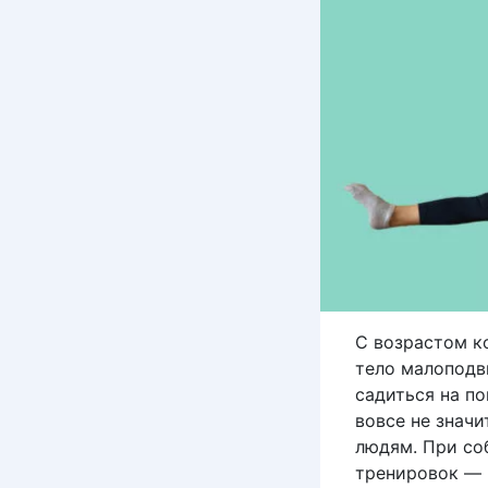
С возрастом к
тело малоподв
садиться на п
вовсе не значи
людям. При со
тренировок — 