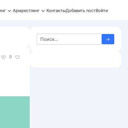
инг
Армрестлинг
Контакты
Добавить пост
Войти
Search
for:
0