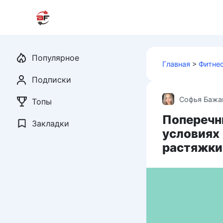
Перейти
к
контенту
Популярное
Главная
>
Фитне
Подписки
Софья Бажа
Топы
Поперечны
Закладки
условиях
растяжки