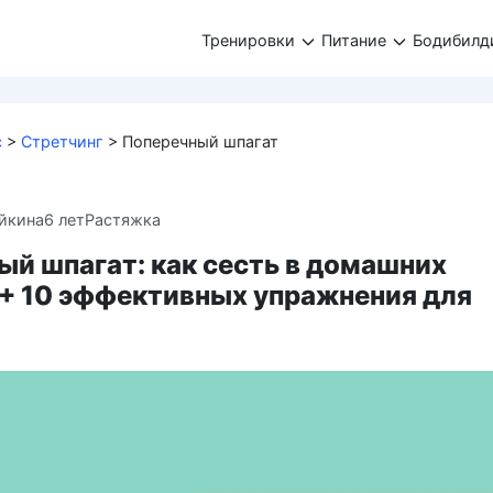
Тренировки
Питание
Бодибилд
с
>
Стретчинг
>
Поперечный шпагат
йкина
6 лет
Растяжка
й шпагат: как сесть в домашних
 + 10 эффективных упражнения для