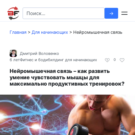
Перейти
к
Search
контенту
for:
Главная
>
Для начинающих
>
Нейромышечная связь
Дмитрий Воловенко
6 лет
Фитнес и бодибилдинг для начинающих
0
Нейромышечная связь – как развить
умение чувствовать мышцы для
максимально продуктивных тренировок?