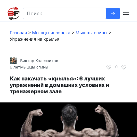
Перейти
к
Search
контенту
for:
Главная
>
Мышцы человека
>
Мышцы спины
>
Упражнения на крылья
Виктор Колесников
6 лет
Мышцы спины
0
Как накачать «крылья»: 6 лучших
упражнений в домашних условиях и
тренажерном зале