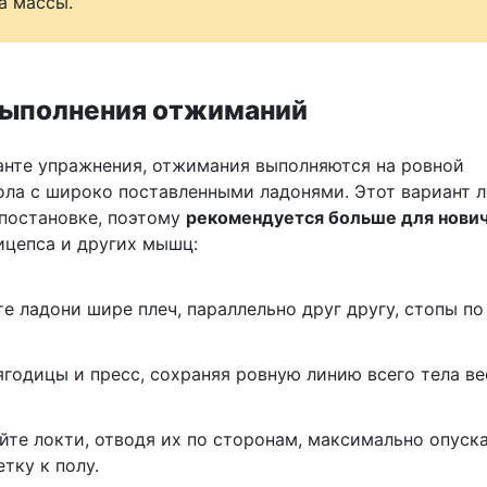
а массы.
выполнения отжиманий
анте упражнения, отжимания выполняются на ровной
ола с широко поставленными ладонями. Этот вариант л
 постановке, поэтому
рекомендуется больше для нови
ицепса и других мышц:
е ладони шире плеч, параллельно друг другу, стопы п
ягодицы и пресс, сохраняя ровную линию всего тела ве
айте локти, отводя их по сторонам, максимально опуск
тку к полу.