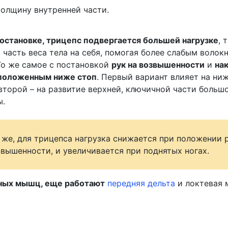
 толщину внутренней части.
постановке, трицепс подвергается большей нагрузке
, 
часть веса тела на себя, помогая более слабым волок
 То же самое с постановкой
рук на возвышенности
и
на
сположенным ниже стоп
. Первый вариант влияет на н
 второй – на развитие верхней, ключичной части больш
ы.
 же, для трицепса нагрузка снижается при положении 
звышенности, и увеличивается при поднятых ногах.
ных мышц, еще работают
передняя дельта
и локтевая 