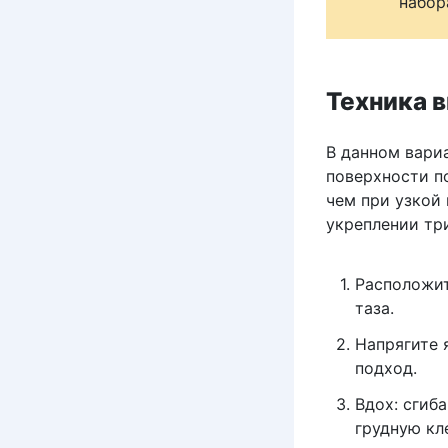
набор
Техника 
В данном вари
поверхности п
чем при узкой
укреплении тр
Расположит
таза.
Напрягите 
подход.
Вдох: сгиб
грудную кле