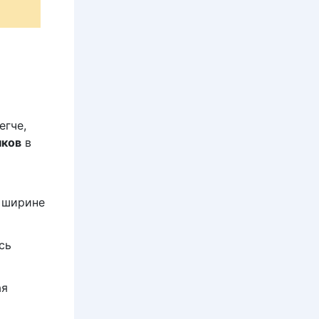
егче,
чков
в
о ширине
сь
ая