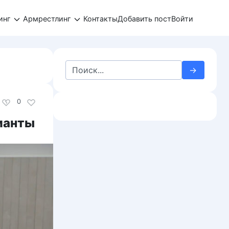
инг
Армрестлинг
Контакты
Добавить пост
Войти
Search
for:
0
рианты