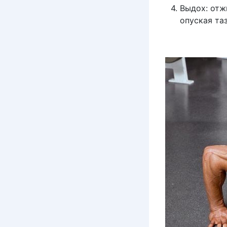
Выдох: отж
опуская таз