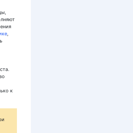
цы,
олняют
жения
ике
,
ь
ста.
во
ько к
ри