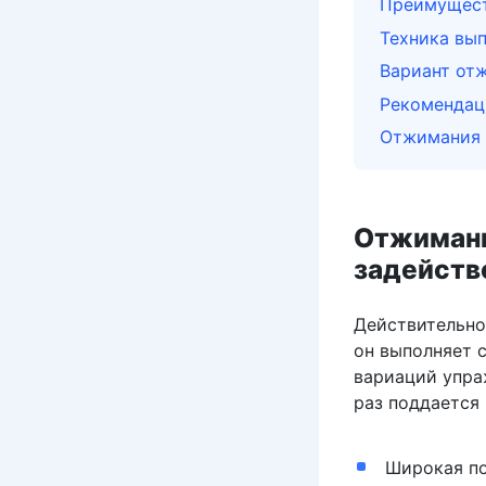
Преимущест
Техника вы
Вариант от
Рекомендац
Отжимания 
Отжимани
задейст
Действительно
он выполняет 
вариаций упра
раз поддается
Широкая по