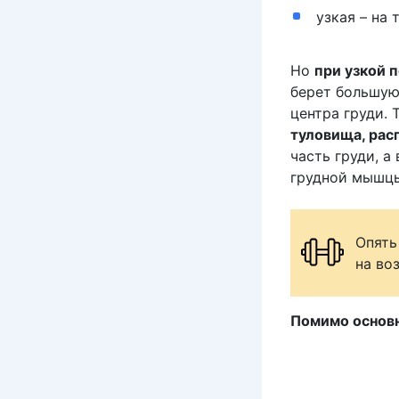
узкая – на
Но
при узкой 
берет большую 
центра груди.
туловища, ра
часть груди, а
грудной мышц
Опять
на во
Помимо основ