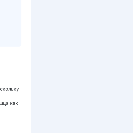
оскольку
шца как