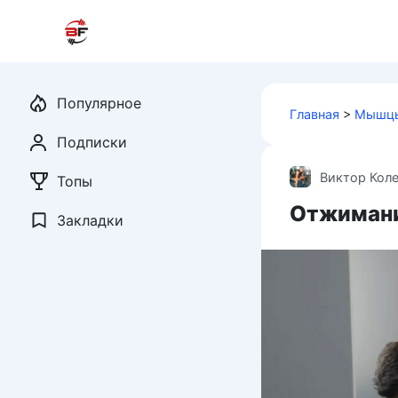
Перейти
к
контенту
Популярное
Главная
>
Мышцы
Подписки
Виктор Кол
Топы
Отжимания
Закладки