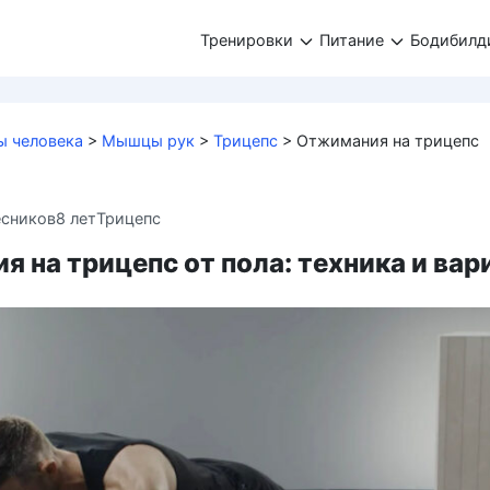
Тренировки
Питание
Бодибилд
 человека
>
Мышцы рук
>
Трицепс
>
Отжимания на трицепс
есников
8 лет
Трицепс
 на трицепс от пола: техника и ва