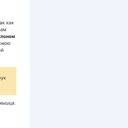
так как
нам
клоном
ижнюю
ой
рук
мышца.