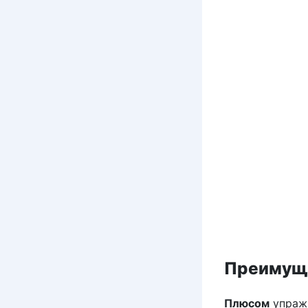
Преимуще
Плюсом
упражн