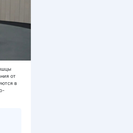
мышцы
ания от
уются в
о-