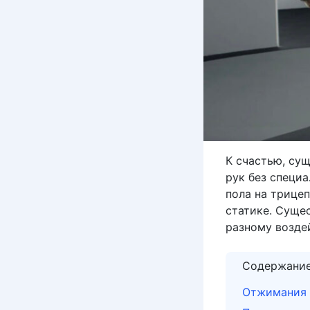
К счастью, су
рук без специ
пола на трице
статике. Суще
разному возде
Содержани
Отжимания 