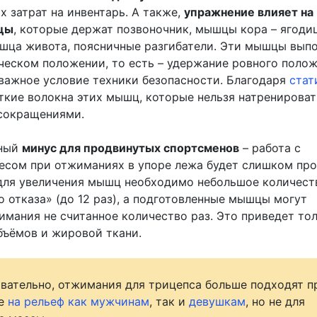
 затрат на инвентарь. А также,
упражнение влияет на
цы
, которые держат позвоночник, мышцы кора – ягоди
шца живота, поясничные разгибатели. Эти мышцы вып
ическом положении, то есть – удержание ровного поло
 важное условие техники безопасности. Благодаря
стат
ткие волокна этих мышц, которые нельзя натренироват
сокращениями.
мный
минус для продвинутых спортсменов
– работа с
есом при отжиманиях в упоре лежа будет слишком про
 для увеличения мышц необходимо небольшое количест
 отказа» (до 12 раз), а подготовленные мышцы могут
имания не считанное количество раз. Это приведет тол
ъёмов и жировой ткани.
вательно, отжимания для трицепса больше подходят п
те
на рельеф как мужчинам
, так и
девушкам
, но не для