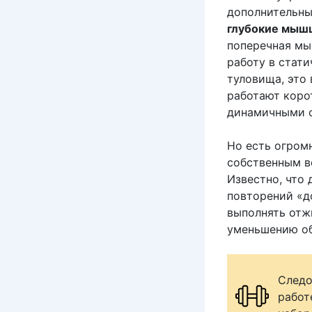
дополнительных
глубокие мыш
поперечная мы
работу в стат
туловища, это
работают коро
динамичными 
Но есть огро
собственным в
Известно, что
повторений «до
выполнять отж
уменьшению об
Следо
рабо