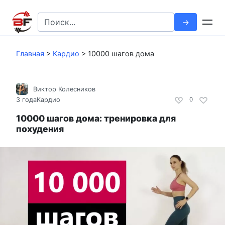
Перейти
к
Search
контенту
for:
Главная
>
Кардио
>
10000 шагов дома
Виктор Колесников
3 года
Кардио
0
10000 шагов дома: тренировка для
похудения