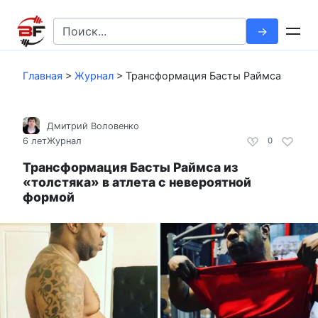
Перейти
к
Search
контенту
for:
Главная
>
Журнал
>
Трансформация Басты Раймса
Дмитрий Воловенко
6 лет
Журнал
0
Трансформация Басты Раймса из
«толстяка» в атлета с невероятной
формой