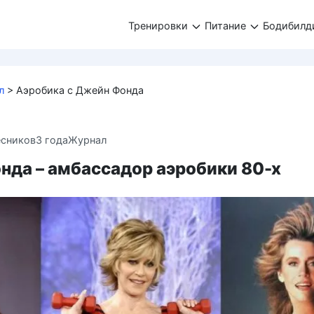
Тренировки
Питание
Бодибилд
л
>
Аэробика с Джейн Фонда
есников
3 года
Журнал
нда – амбассадор аэробики 80-х