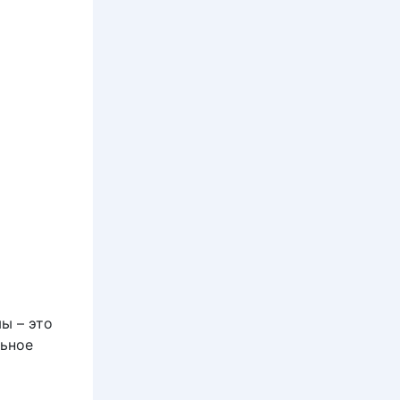
ы – это
льное