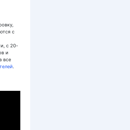
ровку,
ются с
и, с 20-
ов и
а все
телей
.