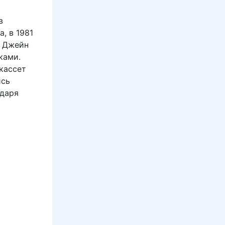
в
, в 1981
к Джейн
ками.
кассет
ись
одаря