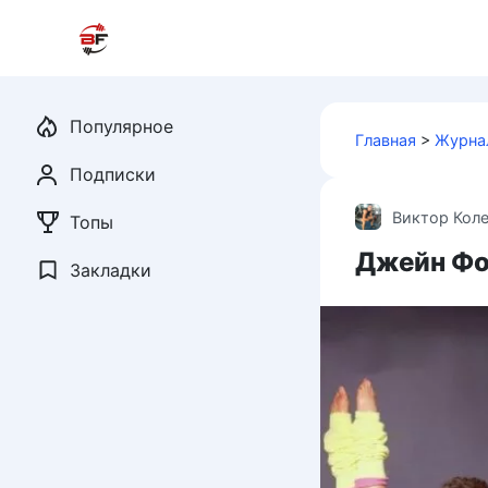
Перейти
к
контенту
Популярное
Главная
>
Журна
Подписки
Виктор Кол
Топы
Джейн Фо
Закладки