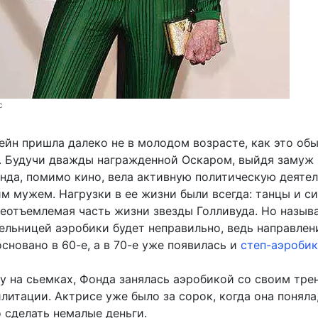
с
ейн пришла далеко не в молодом возрасте, как это об
д. Будучи дважды награжденной Оскаром, выйдя замуж
онда, помимо кино, вела активную политическую деяте
им мужем. Нагрузки в ее жизни были всегда: танцы и с
неотъемлемая часть жизни звезды Голливуда. Но назыв
ельницей аэробики будет неправильно, ведь направлен
сновано в 60-е, а в 70-е уже появилась и
степ-аэробик
у на сьемках, Фонда занялась аэробикой со своим тре
литации. Актрисе уже было за сорок, когда она поняла,
 сделать немалые деньги.