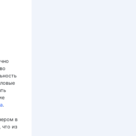
ычно
 во
льность
иловые
ать
ие
а
.
нером в
 что из