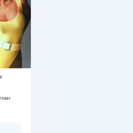
е
стом»