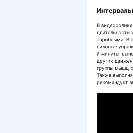
Интерваль
В видеоролике
длительностью
аэробными. В 
силовые упражн
й минуты, вып
других движени
группы мышц с
Также выполня
рекомендует вы