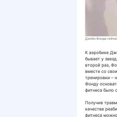
Джейн Фонда сейча
К аэробике Дж
бывает у звез
второй раз, Ф
вместе со сво
тренировки – 
Фонду основат
фитнеса было о
Получив травм
качестве реаби
фитнеса можно