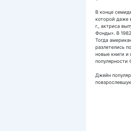
В конце семид
которой даже в
г., актриса вы
Фонды». В 198
Тогда америка
разлетелись по
новые книги и
популярности 
Джейн популяр
повзрослевшую