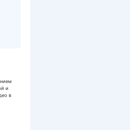
ением
ой и
део в