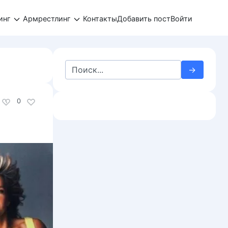
инг
Армрестлинг
Контакты
Добавить пост
Войти
Search
for:
0