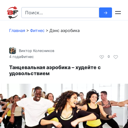
Перейти
к
Search
контенту
for:
Главная
>
Фитнес
>
Дэнс аэробика
Виктор Колесников
4 года
Фитнес
0
Танцевальная аэробика – худейте с
удовольствием