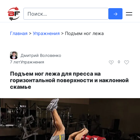
Перейти
к
Search
контенту
for:
Главная
>
Упражнения
>
Подъем ног лежа
Дмитрий Воловенко
7 лет
Упражнения
0
Подъем ног лежа для пресса на
горизонтальной поверхности и наклонной
скамье