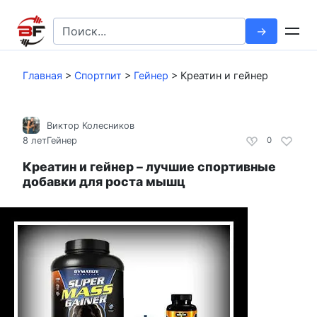
Перейти
к
Search
контенту
for:
Главная
>
Спортпит
>
Гейнер
>
Креатин и гейнер
Виктор Колесников
8 лет
Гейнер
0
Креатин и гейнер – лучшие спортивные
добавки для роста мышц