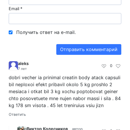
Email
*
Получить ответ на e-mail.
aleks
0
7 лет
dobri vecher ia prinimal creatin body atack capsuli
bil neploxoi efekt pribavil okolo 5 kg proshlo 2
mesiaca i otkat bil 3 kg xochu poptobovat geiner
chto posovetuete mne nujen nabor massi i sila . 84
kg 178 sm visota . 45 let treniruius vsiu jizn
Ответить
Виктор Колесников
автор