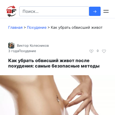
Перейти
к
Search
контенту
for:
Главная
>
Похудение
>
Как убрать обвисший живот
Виктор Колесников
3 года
Похудение
0
Как убрать обвисший живот после
похудения: самые безопасные методы