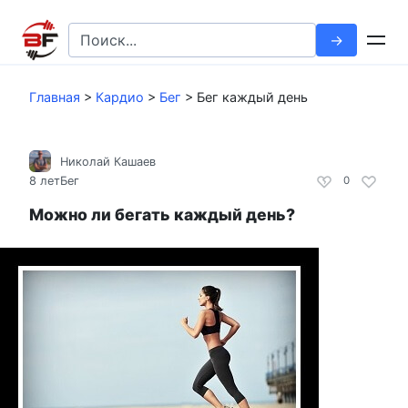
Перейти
к
Search
контенту
for:
Главная
>
Кардио
>
Бег
>
Бег каждый день
Николай Кашаев
8 лет
Бег
0
Можно ли бегать каждый день?