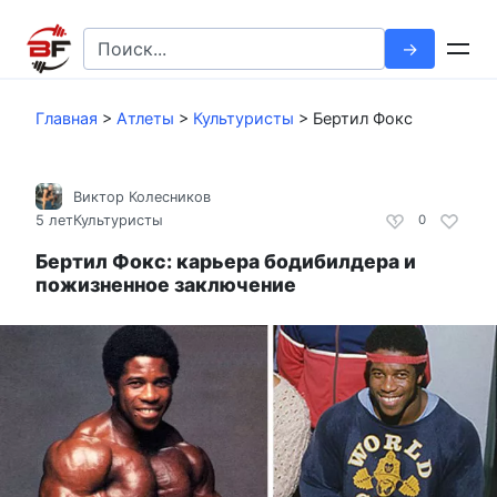
Перейти
к
Search
контенту
for:
Главная
>
Атлеты
>
Культуристы
>
Бертил Фокс
Виктор Колесников
5 лет
Культуристы
0
Бертил Фокс: карьера бодибилдера и
пожизненное заключение