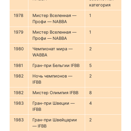
категория
1978
Мистер Вселенная —
1
Профи — NABBA
1979
Мистер Вселенная —
1
Профи — NABBA
1980
Чемпионат мира —
2
WABBA
1981
Гран-при Бельгии IFBB
5
1982
Ночь чемпионов —
2
IFBB
1982
Мистер Олимпия IFBB
8
1983
Гран-при Швеции —
4
IFBB
1983
Гран-при Швейцарии
2
— IFBB