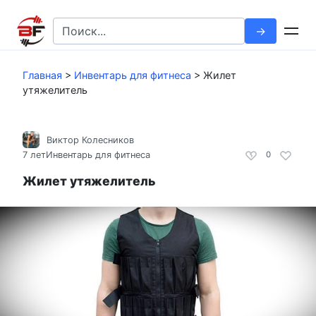
Перейти
к
Search
контенту
for:
Главная
>
Инвентарь для фитнеса
>
Жилет
утяжелитель
Виктор Колесников
7 лет
Инвентарь для фитнеса
0
Жилет утяжелитель