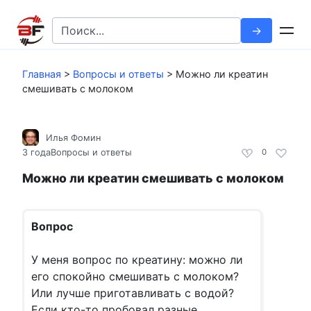
Перейти
к
Search
контенту
for:
Главная
>
Вопросы и ответы
>
Можно ли креатин
смешивать с молоком
Илья Фомин
3 года
Вопросы и ответы
0
Можно ли креатин смешивать с молоком
Вопрос
У меня вопрос по креатину: можно ли
его спокойно смешивать с молоком?
Или лучше приготавливать с водой?
Если кто-то пробовал разные