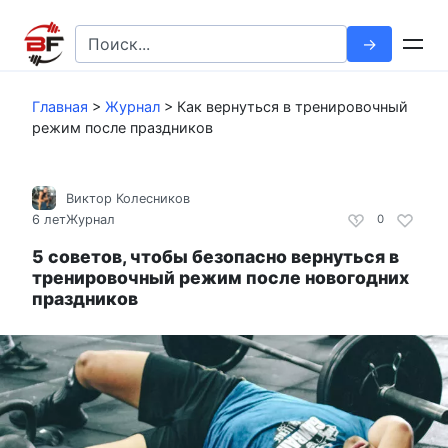
Перейти
к
Search
контенту
for:
Главная
>
Журнал
>
Как вернуться в тренировочный
режим после праздников
Виктор Колесников
6 лет
Журнал
0
5 советов, чтобы безопасно вернуться в
тренировочный режим после новогодних
праздников