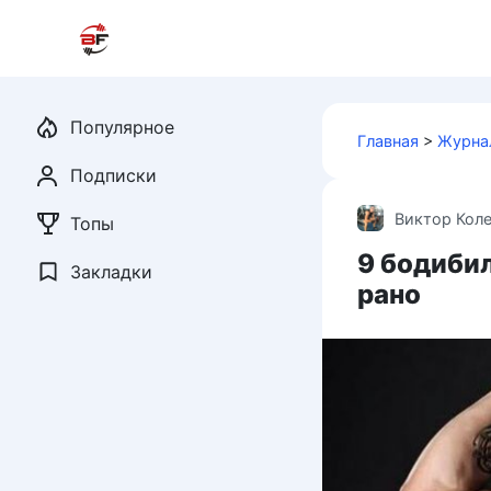
Перейти
к
контенту
Популярное
Главная
>
Журна
Подписки
Виктор Кол
Топы
9 бодиби
Закладки
рано