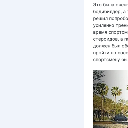
Это была очень
бодибилдер, а
решил попробов
усиленно трени
время спортсм
стероидов, а п
должен был об
пройти по сосе
спортсмену был