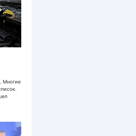
. Многие
список.
шел