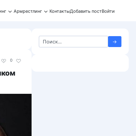
инг
Армрестлинг
Контакты
Добавить пост
Войти
Search
for:
0
шком