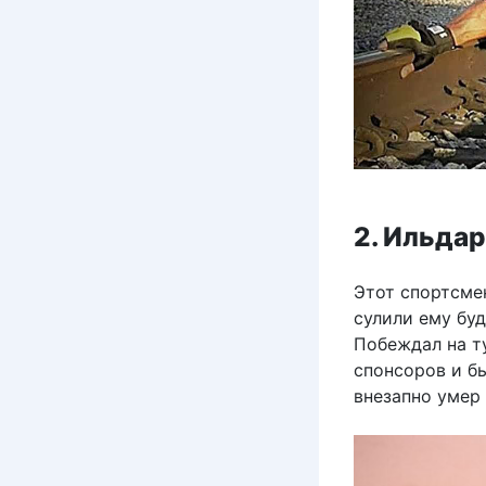
2. Ильда
Этот спортсме
сулили ему бу
Побеждал на т
спонсоров и бы
внезапно умер 