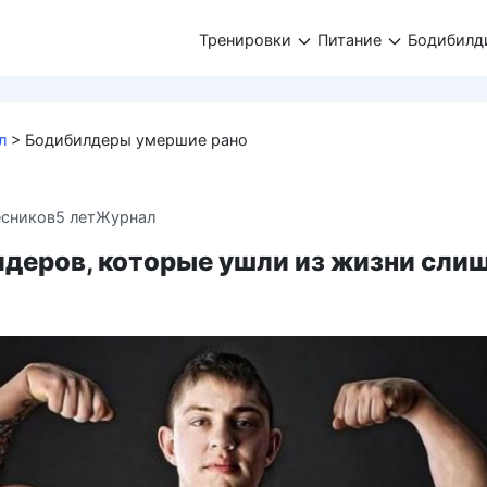
Тренировки
Питание
Бодибилд
л
>
Бодибилдеры умершие рано
есников
5 лет
Журнал
лдеров, которые ушли из жизни сли