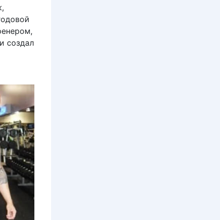
,
 годовой
ренером,
и создал