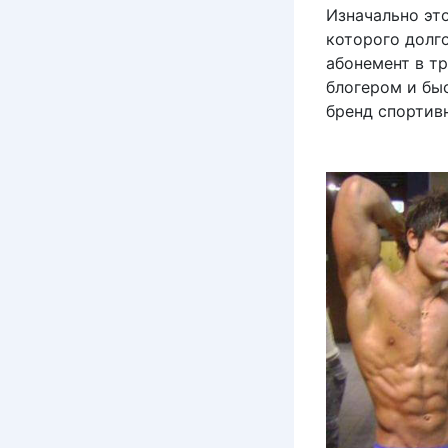
Изначально эт
которого долго
абонемент в тр
блогером и быс
бренд спортив