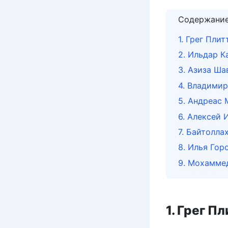
Содержани
1. Грег Плит
2. Ильдар К
3. Азиза Ша
4. Владими
5. Андреас
6. Алексей 
7. Байтолла
8. Илья Гор
9. Мохамме
1. Грег П