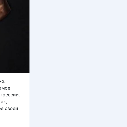
но.
самое
грессии.
ак,
ре своей