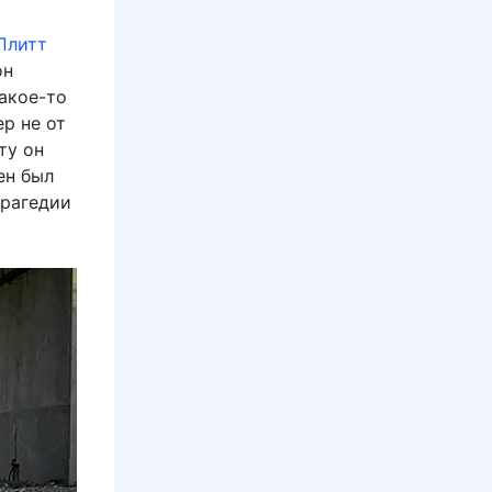
Плитт
он
какое-то
р не от
ту он
ен был
трагедии