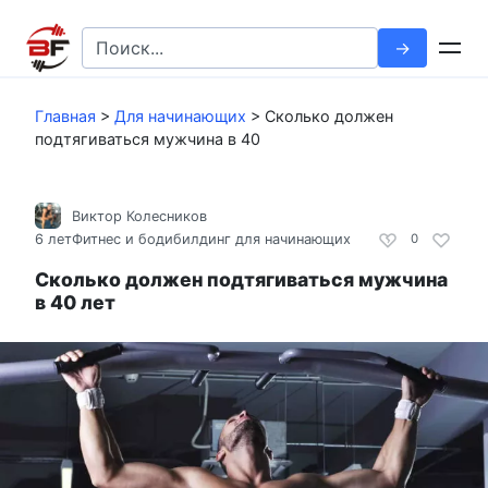
Перейти
к
Search
контенту
for:
Главная
>
Для начинающих
>
Сколько должен
подтягиваться мужчина в 40
Виктор Колесников
6 лет
Фитнес и бодибилдинг для начинающих
0
Сколько должен подтягиваться мужчина
в 40 лет