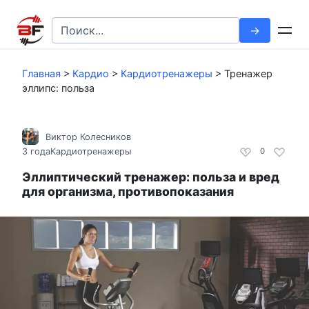
Перейти
к
Search
контенту
for:
Главная
>
Кардио
>
Кардиотренажеры
>
Тренажер
эллипс: польза
Виктор Колесников
3 года
Кардиотренажеры
0
Эллиптический тренажер: польза и вред
для организма, противопоказания