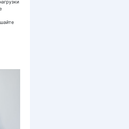
нагрузки
е
ышайте