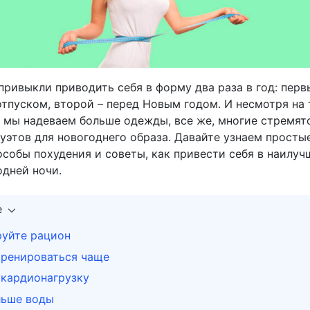
привыкли приводить себя в форму два раза в год: перв
тпуском, второй – перед Новым годом. И несмотря на т
 мы надеваем больше одежды, все же, многие стремят
уэтов для новогоднего образа. Давайте узнаем просты
особы похудения и советы, как привести себя в наилу
одней ночи.
е
руйте рацион
тренироваться чаще
 кардионагрузку
льше воды