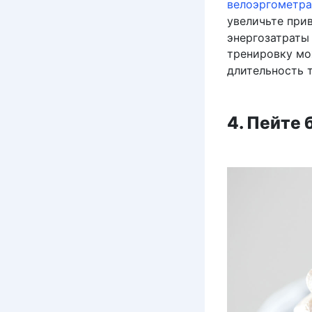
велоэргометр
увеличьте при
энергозатраты
тренировку мо
длительность т
4. Пейте