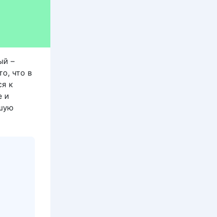
ый –
о, что в
ся к
е и
чшую