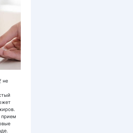
У
не
истый
может
жиров.
й прием
овые
де.