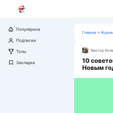
Перейти
к
контенту
Популярное
Главная
>
Журна
Подписки
Виктор Кол
Топы
10 совето
Закладки
Новым го