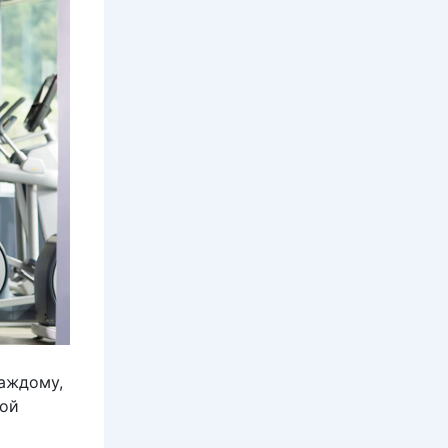
каждому,
ной