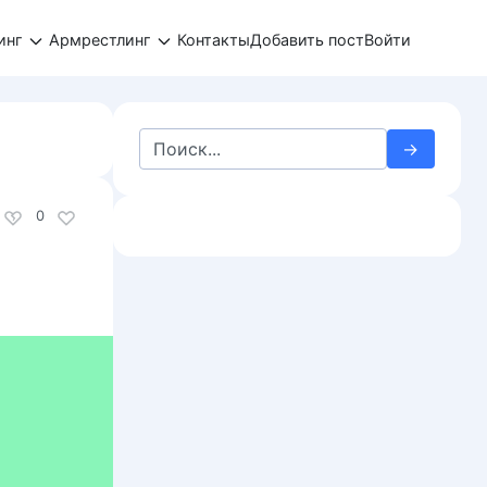
инг
Армрестлинг
Контакты
Добавить пост
Войти
Search
for:
0