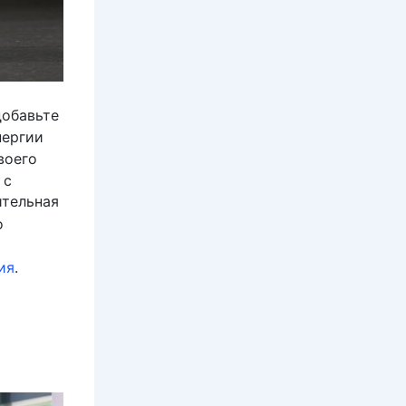
добавьте
нергии
воего
 с
ительная
о
ия
.