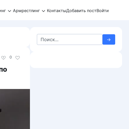
инг
Армрестлинг
Контакты
Добавить пост
Войти
Search
for:
0
по