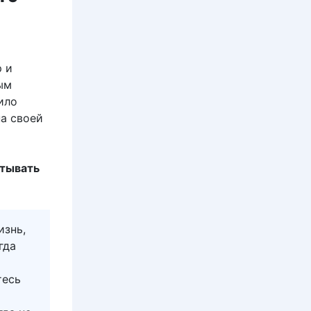
 и
ым
ило
а своей
атывать
изнь,
гда
тесь