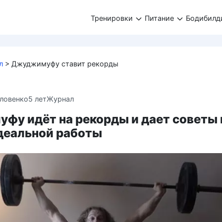
Тренировки
Питание
Бодибилд
л
>
Джуджимуфу ставит рекорды
ловенко
5 лет
Журнал
фу идёт на рекорды и дает советы 
деальной работы