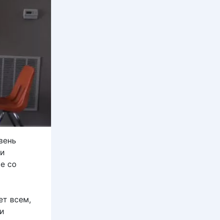
вень
 и
е со
ет всем,
 и