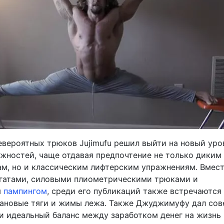
евероятных трюков Jujimufu решил выйти на новый уро
жностей, чаще отдавая предпочтение не только диким
м, но и классическим лифтерским упражнениям. Вмест
гатами, силовыми плиометрическими трюками и
м
пампингом
, среди его публикаций также встречаются
тановые тяги и жимы лежа. Также Джуджимуфу дал сов
ти идеальный баланс между заработком денег на жизнь