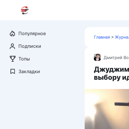
Перейти
к
контенту
Популярное
Главная
>
Журна
Подписки
Дмитрий Во
Топы
Джуджиму
Закладки
выбору и