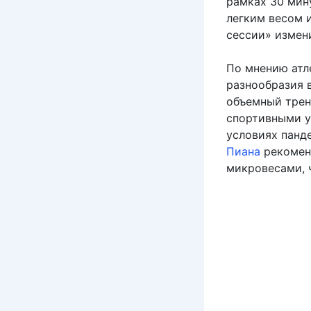
рамках 30 мин
легким весом 
сессии» измен
По мнению атл
разнообразия 
объемный трен
спортивными у
условиях панде
Пиана
рекоменд
микровесами, 