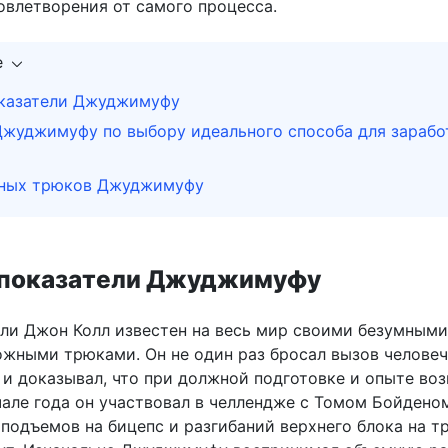
овлетворения от самого процесса.
е
казатели Джуджимуфу
Джуджимуфу по выбору идеального способа для зарабо
мных трюков Джуджимуфу
 показатели Джуджимуфу
и Джон Колл известен на весь мир своими безумными
ожными трюками. Он не один раз бросал вызов челове
и доказывал, что при должной подготовке и опыте во
чале года он участвовал в челлендже с Томом Бойдено
подъемов на бицепс и разгибаний верхнего блока на т