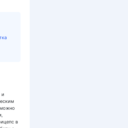
тка
 и
ческим
зможно
м,
рицепс в