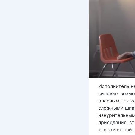
Исполнитель н
силовых возмо
опасным трюка
сложными шпа
изнурительны
приседания, с
кто хочет най