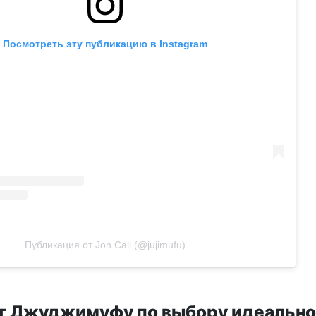
Посмотреть эту публикацию в Instagram
Публикация от Jon Call (@jujimufu)
т Джуджимуфу по выбору идеально