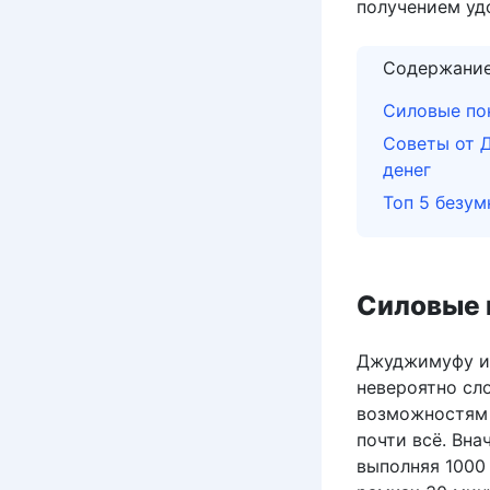
получением уд
Содержани
Силовые по
Советы от 
денег
Топ 5 безу
Силовые
Джуджимуфу ил
невероятно сл
возможностям 
почти всё. Вна
выполняя 1000 