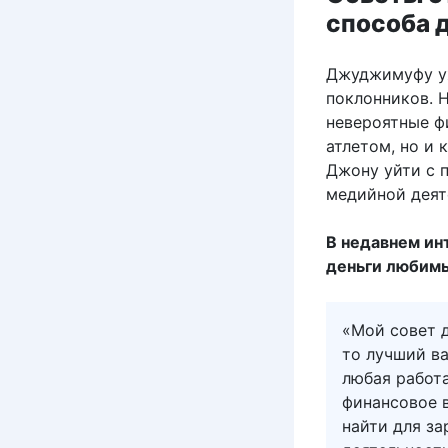
способа 
Джуджимуфу уж
поклонников. 
невероятные ф
атлетом, но и
Джону уйти с 
медийной деят
В недавнем ин
деньги любим
«Мой совет д
то лучший ва
любая работа
финансовое 
найти для за