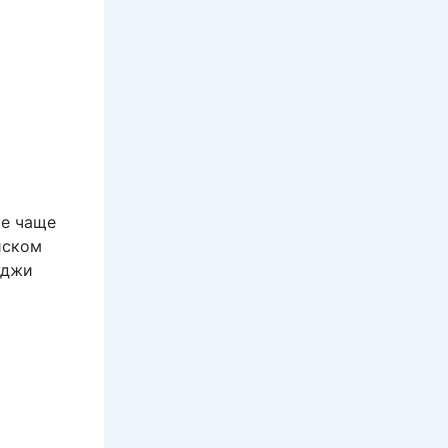
се чаще
иском
уджи