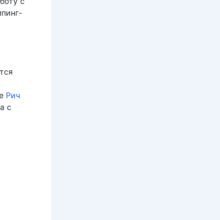
боту с
мпинг-
тся
ще
Рич
а с