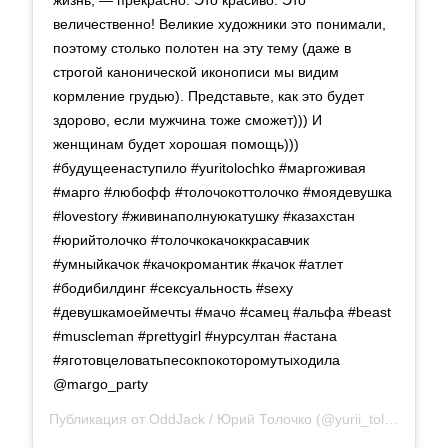
величественно! Великие художники это понимали,
поэтому столько полотен на эту тему (даже в
строгой канонической иконописи мы видим
кормление грудью). Представьте, как это будет
здорово, если мужчина тоже сможет))) И
женщинам будет хорошая помощь)))
#будущеенаступило #yuritolochko #маргоживая
#марго #любофф #толочокоттолочко #моядевушка
#lovestory #живинаполнуюкатушку #казахстан
#юрийтолочко #толочкокачоккрасавчик
#умныйкачок #качокромантик #качок #атлет
#бодибилдинг #сексуальность #sexy
#девушкамоеймечты #мачо #самец #альфа #beast
#muscleman #prettygirl #нурсултан #астана
#яготовцеловатьпесокпокоторомутыходила
@margo_party
Публикация от
OddJack / Юрий Толочко
(@yurii_tolochko)
4 