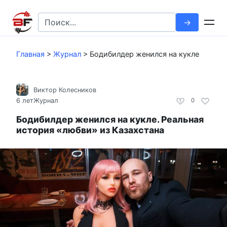
Перейти
к
Search
контенту
for:
Главная
>
Журнал
>
Бодибилдер женился на кукле
Виктор Колесников
6 лет
Журнал
0
Бодибилдер женился на кукле. Реальная
история «любви» из Казахстана