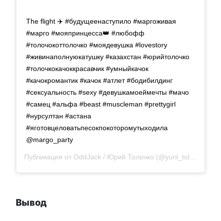
The flight ✈️ #будущеенаступило #маргоживая
#марго #мояпринцесса👑 #любофф
#толочокоттолочко #моядевушка #lovestory
#живинаполнуюкатушку #казахстан #юрийтолочко
#толочкокачоккрасавчик #умныйкачок
#качокромантик #качок #атлет #бодибилдинг
#сексуальность #sexy #девушкамоеймечты #мачо
#самец #альфа #beast #muscleman #prettygirl
#нурсултан #астана
#яготовцеловатьпесокпокоторомутыходила
@margo_party
Публикация от
OddJack / Юрий Толочко
(@yurii_tolochko)
1 
Вывод