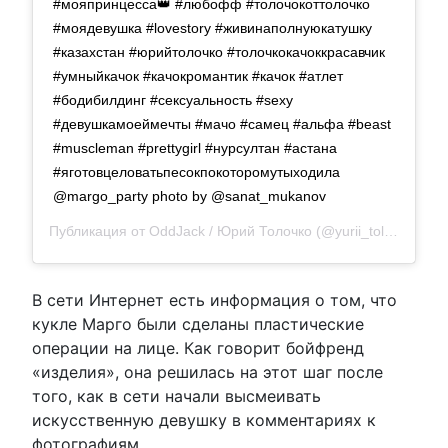
#мояпринцесса👑 #любофф #толочокоттолочко
#моядевушка #lovestory #живинаполнуюкатушку
#казахстан #юрийтолочко #толочкокачоккрасавчик
#умныйкачок #качокромантик #качок #атлет
#бодибилдинг #сексуальность #sexy
#девушкамоеймечты #мачо #самец #альфа #beast
#muscleman #prettygirl #нурсултан #астана
#яготовцеловатьпесокпокоторомутыходила
@margo_party photo by @sanat_mukanov
Публикация от
OddJack / Юрий Толочко
(@yurii_tolochko)
11
В сети Интернет есть информация о том, что
кукле Марго были сделаны пластические
операции на лице. Как говорит бойфренд
«изделия», она решилась на этот шаг после
того, как в сети начали высмеивать
искусственную девушку в комментариях к
фотографиям.