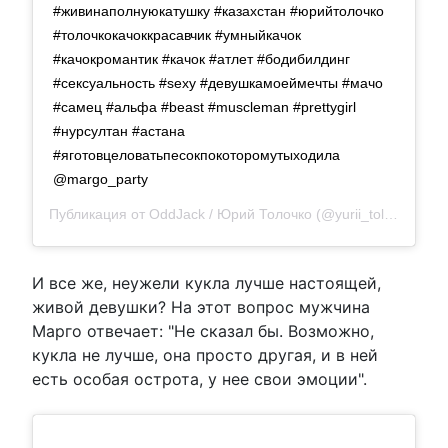
#живинаполнуюкатушку #казахстан #юрийтолочко
#толочкокачоккрасавчик #умныйкачок
#качокромантик #качок #атлет #бодибилдинг
#сексуальность #sexy #девушкамоеймечты #мачо
#самец #альфа #beast #muscleman #prettygirl
#нурсултан #астана
#яготовцеловатьпесокпокоторомутыходила
@margo_party
Публикация от
OddJack / Юрий Толочко
(@yurii_tolochko)
21
И все же, неужели кукла лучше настоящей,
живой девушки? На этот вопрос мужчина
Марго отвечает:
Не сказал бы. Возможно,
кукла не лучше, она просто другая, и в ней
есть особая острота, у нее свои эмоции
.