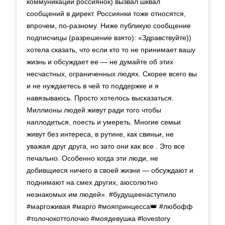
коммуникации россиянок) вызвал шквал
сообщений в директ. Россиянки тоже относятся,
впрочем, по-разному. Ниже публикую сообщение
подписчицы (разрешение взято): «Здравствуйте))
хотела сказать, что если кто то не принимает вашу
жизнь и обсуждает ее — не думайте об этих
несчастных, ограниченных людях. Скорее всего вы
и не нуждаетесь в чей то поддержке и я
навязываюсь. Просто хотелось высказаться.
Миллионы людей живут ради того чтобы
наплодиться, поесть и умереть. Многие семьи
живут без интереса, в рутине, как свиньи, не
уважая друг друга, но зато они как все . Это все
печально. Особенно когда эти люди, не
добивщиеся ничего в своей жизни — обсуждают и
поднимают на смех других, аюсолютно
незнакомых им людей». #будущеенаступило
#маргоживая #марго #мояпринцесса👑 #любофф
#толочокоттолочко #моядевушка #lovestory