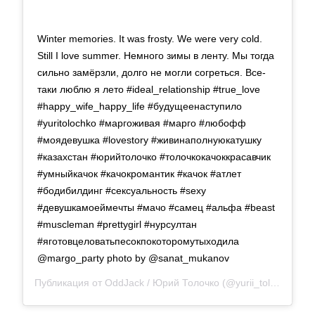
Winter memories. It was frosty. We were very cold.
Still I love summer. Немного зимы в ленту. Мы тогда
сильно замёрзли, долго не могли согреться. Все-
таки люблю я лето #ideal_relationship #true_love
#happy_wife_happy_life #будущеенаступило
#yuritolochko #маргоживая #марго #любофф
#моядевушка #lovestory #живинаполнуюкатушку
#казахстан #юрийтолочко #толочкокачоккрасавчик
#умныйкачок #качокромантик #качок #атлет
#бодибилдинг #сексуальность #sexy
#девушкамоеймечты #мачо #самец #альфа #beast
#muscleman #prettygirl #нурсултан
#яготовцеловатьпесокпокоторомутыходила
@margo_party photo by @sanat_mukanov
Публикация от
OddJack / Юрий Толочко
(@yurii_tolochko)
29