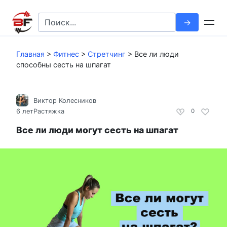
Перейти
к
Search
контенту
for:
Главная
>
Фитнес
>
Стретчинг
>
Все ли люди
способны сесть на шпагат
Виктор Колесников
6 лет
Растяжка
0
Все ли люди могут сесть на шпагат