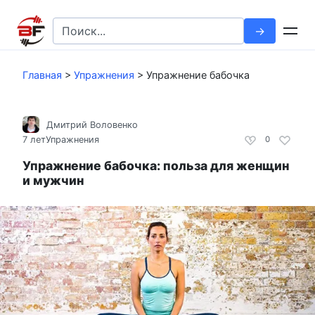
Перейти
к
Search
контенту
for:
Главная
>
Упражнения
>
Упражнение бабочка
Дмитрий Воловенко
7 лет
Упражнения
0
Упражнение бабочка: польза для женщин
и мужчин