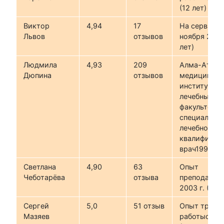
(12 лет)
Виктор
4,94
17
На сервисе 
Львов
отзывов
ноября 2017 
лет)
Людмила
4,93
209
Алма-Атинс
Дюпина
отзывов
медицински
институт,
лечебный
факультет,
специальнос
лечебное де
квалификац
врач1992 г.
Светлана
4,90
63
Опыт
Чеботарёва
отзыва
преподаван
2003 г. (21 г
Сергей
5,0
51 отзыв
Опыт трене
Мазяев
работыс 201