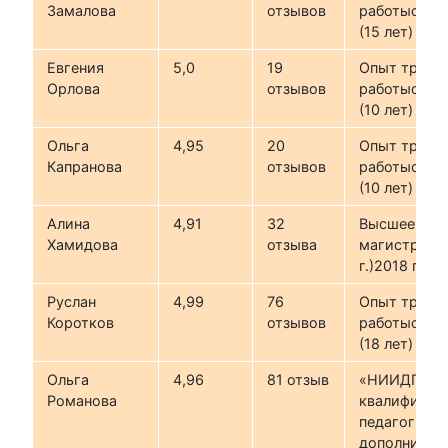
Замалова
отзывов
работыс 200
(15 лет)
Евгения
5,0
19
Опыт трене
Орлова
отзывов
работыс 201
(10 лет)
Ольга
4,95
20
Опыт трене
Капранова
отзывов
работыс 201
(10 лет)
Алина
4,91
32
Высшее (МГ
Хамидова
отзыва
магистр, 20
г.)2018 г.
Руслан
4,99
76
Опыт трене
Коротков
отзывов
работыс 200
(18 лет)
Ольга
4,96
81 отзыв
«НИИДПО»,
Романова
квалификац
педагог
дополнител