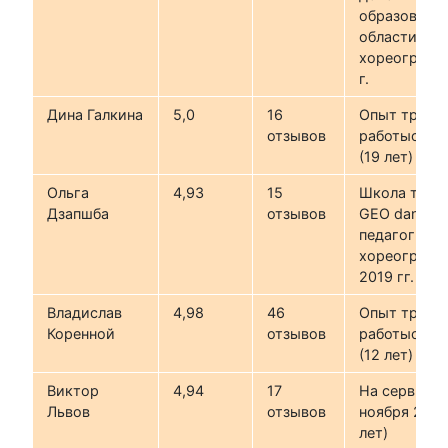
образования
области
хореографи
г.
Дина Галкина
5,0
16
Опыт трене
отзывов
работыс 200
(19 лет)
Ольга
4,93
15
Школа танц
Дзапшба
отзывов
GEO dance,
педагог-
хореограф2
2019 гг.
Владислав
4,98
46
Опыт трене
Коренной
отзывов
работыс 201
(12 лет)
Виктор
4,94
17
На сервисе 
Львов
отзывов
ноября 2017 
лет)