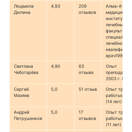
Людмила
4,93
209
Алма-Атинс
Дюпина
отзывов
медицински
институт,
лечебный
факультет,
специальнос
лечебное де
квалификац
врач1992 г.
Светлана
4,90
63
Опыт
Чеботарёва
отзыва
преподаван
2003 г. (21 г
Сергей
5,0
51 отзыв
Опыт трене
Мазяев
работыс 201
(14 лет)
Андрей
5,0
17
Опыт трене
Петрушенков
отзывов
работыс 201
(11 лет)