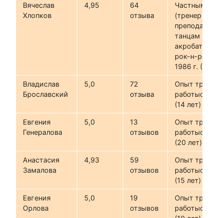
Вячеслав
4,95
64
Частным об
Хлопков
отзыва
(тренер /
преподавате
танцам и
акробатиче
рок-н-роллу
1986 г. (38 л
Владислав
5,0
72
Опыт трене
Брославский
отзыва
работыс 201
(14 лет)
Евгения
5,0
13
Опыт трене
Генералова
отзывов
работыс 200
(20 лет)
Анастасия
4,93
59
Опыт трене
Замалова
отзывов
работыс 200
(15 лет)
Евгения
5,0
19
Опыт трене
Орлова
отзывов
работыс 201