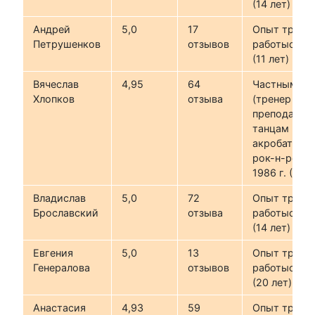
(14 лет)
Андрей
5,0
17
Опыт трене
Петрушенков
отзывов
работыс 201
(11 лет)
Вячеслав
4,95
64
Частным об
Хлопков
отзыва
(тренер /
преподавате
танцам и
акробатиче
рок-н-роллу
1986 г. (38 л
Владислав
5,0
72
Опыт трене
Брославский
отзыва
работыс 201
(14 лет)
Евгения
5,0
13
Опыт трене
Генералова
отзывов
работыс 200
(20 лет)
Анастасия
4,93
59
Опыт трене