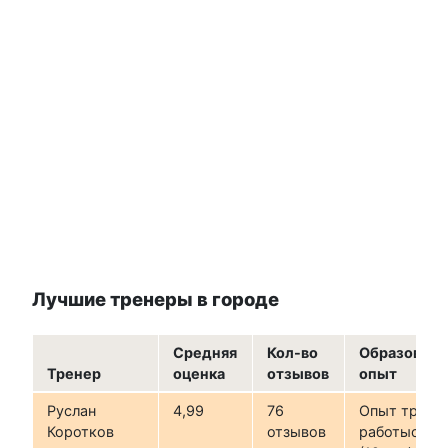
Лучшие тренеры в городе
Средняя
Кол-во
Образовани
Тренер
оценка
отзывов
опыт
Руслан
4,99
76
Опыт трене
Коротков
отзывов
работыс 200