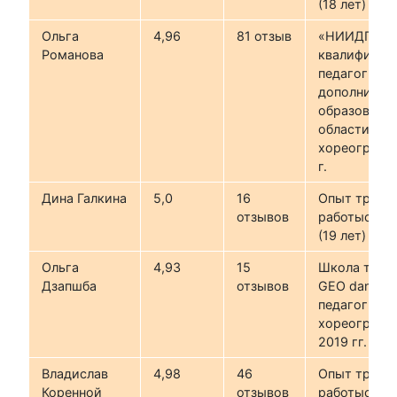
(18 лет)
Ольга
4,96
81 отзыв
«НИИДПО»,
Романова
квалификац
педагог
дополнител
образования
области
хореографи
г.
Дина Галкина
5,0
16
Опыт трене
отзывов
работыс 200
(19 лет)
Ольга
4,93
15
Школа танц
Дзапшба
отзывов
GEO dance,
педагог-
хореограф2
2019 гг.
Владислав
4,98
46
Опыт трене
Коренной
отзывов
работыс 201