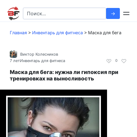
Перейти
к
Search
контенту
for:
Главная
>
Инвентарь для фитнеса
>
Маска для бега
Виктор Колесников
7 лет
Инвентарь для фитнеса
0
Маска для бега: нужна ли гипоксия при
тренировках на выносливость