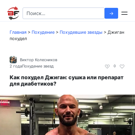
Перейти
к
Search
контенту
for:
Главная
>
Похудение
>
Похудевшие звезды
>
Джиган
похудел
Виктор Колесников
2 года
Похудение звезд
0
Как похудел Джиган: сушка или препарат
для диабетиков?