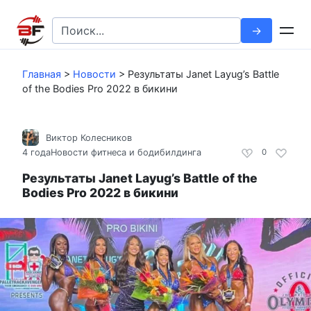
Перейти
к
Search
контенту
for:
Главная
>
Новости
>
Результаты Janet Layug’s Battle
of the Bodies Pro 2022 в бикини
Виктор Колесников
4 года
Новости фитнеса и бодибилдинга
0
Результаты Janet Layug’s Battle of the
Bodies Pro 2022 в бикини