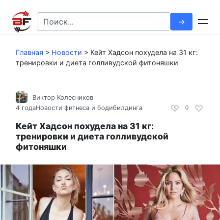
Перейти
к
Search
контенту
for:
Главная
>
Новости
>
Кейт Хадсон похудела на 31 кг:
тренировки и диета голливудской фитоняшки
Виктор Колесников
4 года
Новости фитнеса и бодибилдинга
0
Кейт Хадсон похудела на 31 кг:
тренировки и диета голливудской
фитоняшки