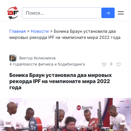
Перейти
к
Search
контенту
for:
Главная
>
Новости
>
Боника Браун установила два
мировых рекорда IPF на чемпионате мира 2022 года
Виктор Колесников
4 года
Новости фитнеса и бодибилдинга
0
Боника Браун установила два мировых
рекорда IPF на чемпионате мира 2022
года