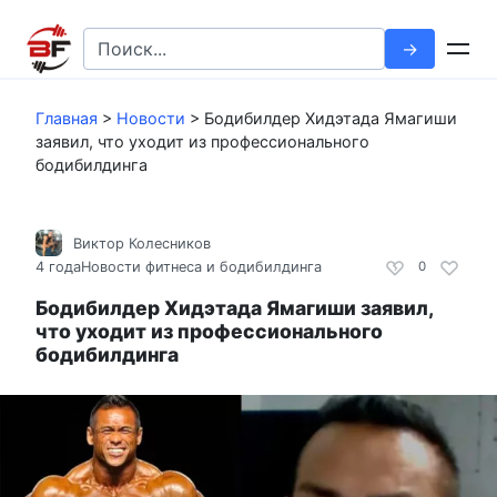
Перейти
к
Search
контенту
for:
Главная
>
Новости
>
Бодибилдер Хидэтада Ямагиши
заявил, что уходит из профессионального
бодибилдинга
Виктор Колесников
4 года
Новости фитнеса и бодибилдинга
0
Бодибилдер Хидэтада Ямагиши заявил,
что уходит из профессионального
бодибилдинга