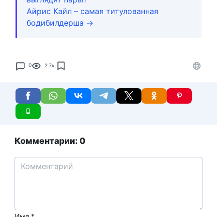
Айрис Кайл – самая титулованная
бодибилдерша →
0
2.7к.
Комментарии: 0
Имя
*