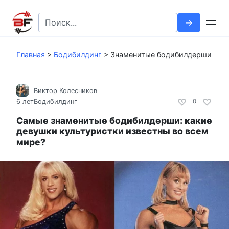
Перейти
к
Search
контенту
for:
Главная
>
Бодибилдинг
>
Знаменитые бодибилдерши
Виктор Колесников
6 лет
Бодибилдинг
0
Самые знаменитые бодибилдерши: какие
девушки культуристки известны во всем
мире?