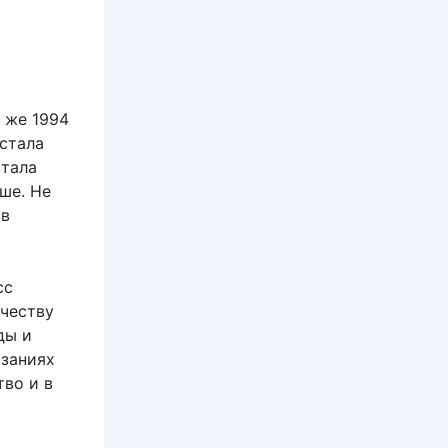
 же 1994
 стала
стала
ше. Не
 в
сс
ичеству
ды и
язаниях
тво и в