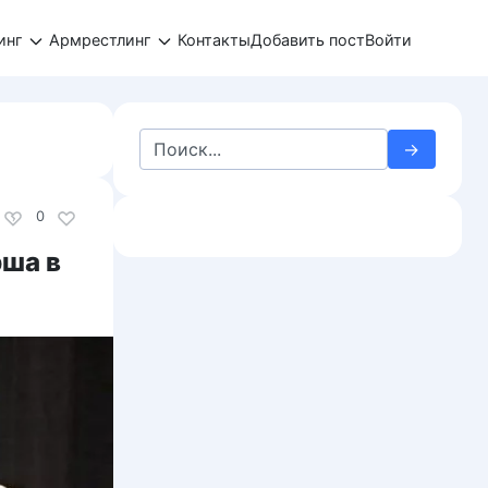
инг
Армрестлинг
Контакты
Добавить пост
Войти
Search
for:
0
рша в