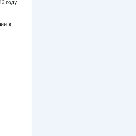
13 году
пии в