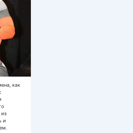
ена, как
с
и
то
 из
ь и
ем.