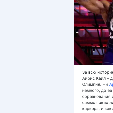
За всю истори
Айрис Кайл – 
Олимпия. Ни
А
немного, до ее
соревнования с
самых ярких л
карьера, и как