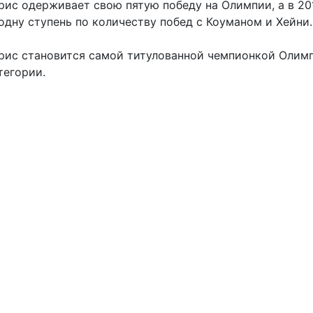
рис одерживает свою пятую победу на Олимпии, а в 20
одну ступень по количеству побед с Коуманом и Хейни.
йрис становится самой титулованной чемпионкой Олим
тегории.