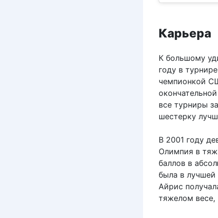
Карьера
К большому уд
году в турнире
чемпионкой СШ
окончательной
все турниры за
шестерку лучш
В 2001 году д
Олимпия в тяж
баллов в абсо
была в лучшей
Айрис получала
тяжелом весе, 