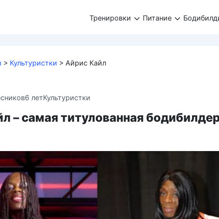
Тренировки
Питание
Бодибилд
ы
>
Культуристки
>
Айрис Кайл
есников
6 лет
Культуристки
йл – самая титулованная бодибилде