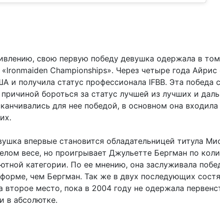
ивлению, свою первую победу девушка одержала в том
 «Ironmaiden Championships». Через четыре года Айрис
А и получила статус профессионала IFBB. Эта победа 
 причиной бороться за статус лучшей из лучших и даль
канчивались для нее победой, в основном она входила
их.
евушка впервые становится обладательницей титула Ми
елом весе, но проигрывает Джульетте Бергман по кол
лютной категории. По ее мнению, она заслуживала побе
 форме, чем Бергман. Так же в двух последующих сост
 второе место, пока в 2004 году не одержала первенс
и в абсолютке.