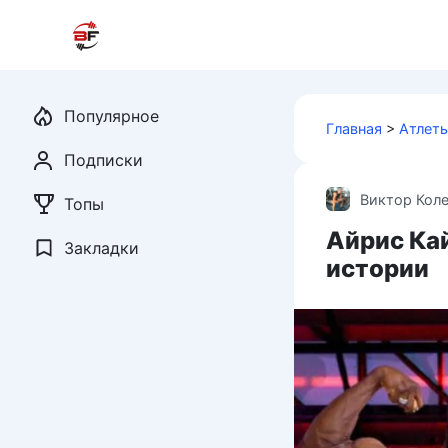
Перейти
к
контенту
Популярное
Главная
>
Атлет
Подписки
Виктор Кол
Топы
Айрис Ка
Закладки
истории