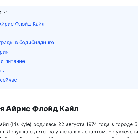
е
Айрис Флойд Кайл
грады в бодибилдинге
рия
 и питание
нь
 сейчас
я Айрис Флойд Кайл
йл (Iris Kyle) родилась 22 августа 1974 года в городе 
н. Девушка с детства увлекалась спортом. Ее увлечен