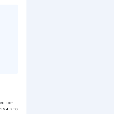
Бентон-
иями в то