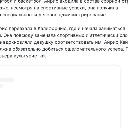
фтбол и баскетбол. Айрис входила в состав сборной ст
зже, несмотря на спортивные успехи, она получила
о специальности деловое администрирование.
рис переехала в Калифорнию, где и начала заниматься
. Она повсюду замечала спортивных и атлетически сл
е вдохновляли девушку соответствовать им. Айрис Ка
олжна обязательно добиться ошеломительного успеха. Т
рьера культуристки.