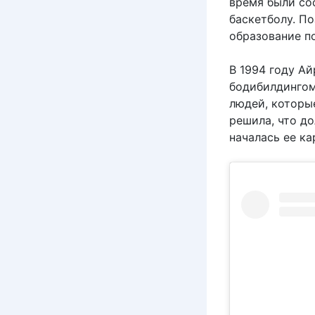
время были со
баскетболу. По
образование п
В 1994 году Ай
бодибилдингом
людей, которы
решила, что д
началась ее ка