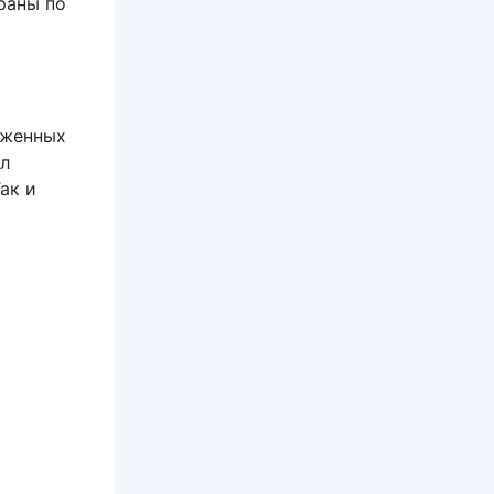
раны по
оженных
йл
ак и