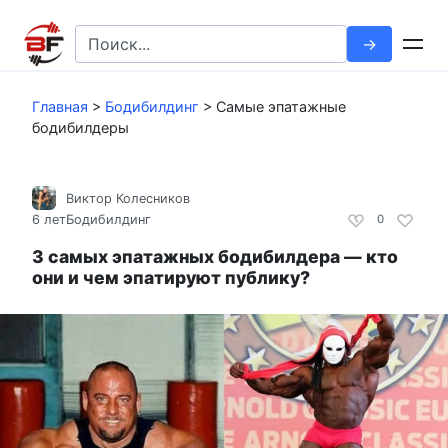
Перейти
к
Search
контенту
for:
Главная
>
Бодибилдинг
>
Самые эпатажные
бодибилдеры
Виктор Колесников
6 лет
Бодибилдинг
0
3 самых эпатажных бодибилдера — кто
они и чем эпатируют публику?