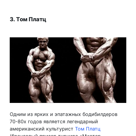
3. Том Платц
Одним из ярких и эпатажных бодибилдеров
70-80х годов является легендарный
американский культурист
Том Платц
(бронзовый призер турнира «Мистер