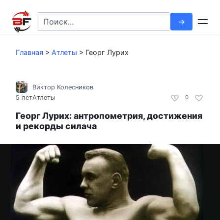
Перейти
к
Search
контенту
for:
Главная
>
Атлеты
>
Георг Лурих
Виктор Колесников
5 лет
Атлеты
0
Георг Лурих: антропометрия, достижения
и рекорды силача