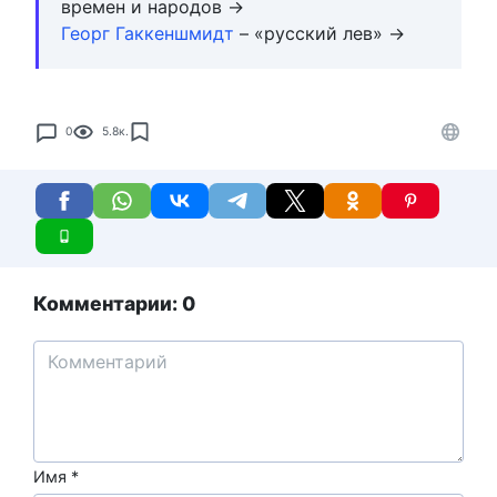
времен и народов →
Георг Гаккеншмидт
– «русский лев» →
0
5.8к.
Комментарии: 0
Имя
*