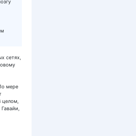
мозгу
ем
х сетях,
ровому
По мере
т
В целом,
 Гавайи,