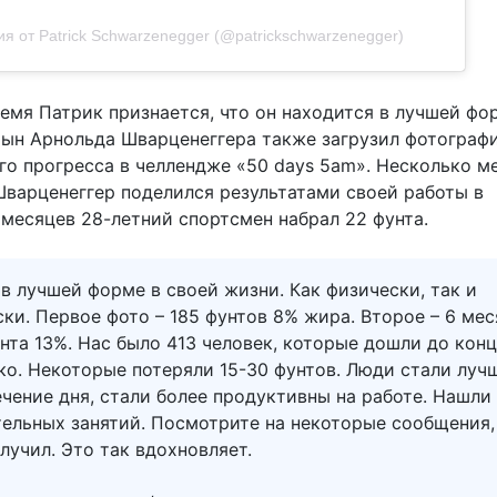
я от Patrick Schwarzenegger (@patrickschwarzenegger)
емя Патрик признается, что он находится в лучшей фо
Сын Арнольда Шварценеггера также загрузил фотограф
его прогресса в челлендже «50 days 5am». Несколько м
Шварценеггер поделился результатами своей работы в
6 месяцев 28-летний спортсмен набрал 22 фунта.
в лучшей форме в своей жизни. Как физически, так и
ки. Первое фото – 185 фунтов 8% жира. Второе – 6 ме
унта 13%. Нас было 413 человек, которые дошли до конц
ко. Некоторые потеряли 15-30 фунтов. Люди стали луч
ечение дня, стали более продуктивны на работе. Нашли
тельных занятий. Посмотрите на некоторые сообщения,
лучил. Это так вдохновляет.