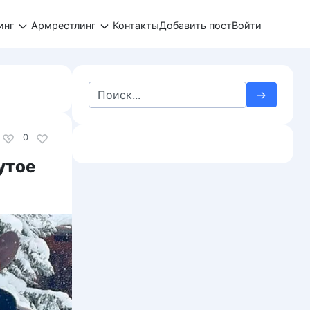
инг
Армрестлинг
Контакты
Добавить пост
Войти
Search
for:
0
утое