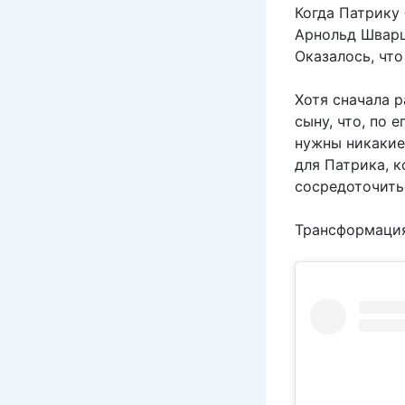
Когда Патрику 
Арнольд Шварце
Оказалось, чт
Хотя сначала 
сыну, что, по 
нужны никакие
для Патрика, к
сосредоточитьс
Трансформация