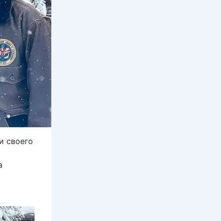
и своего
а