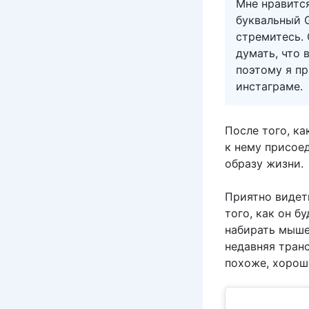
Мне нравится
буквальный G
стремитесь.
думать, что 
поэтому я п
инстаграме.
После того, к
к нему присое
образу жизни.
Приятно видет
того, как он б
набирать мышеч
недавняя тран
похоже, хорош