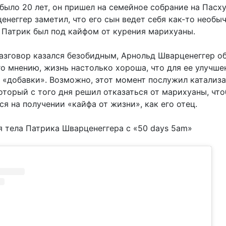
было 20 лет, он пришел на семейное собрание на Пасху
неггер заметил, что его сын ведет себя как-то необыч
о Патрик был под кайфом от курения марихуаны.
разговор казался безобидным, Арнольд Шварценеггер о
его мнению, жизнь настолько хороша, что для ее улучше
 «добавки». Возможно, этот момент послужил катализ
оторый с того дня решил отказаться от марихуаны, чт
я на получении «кайфа от жизни», как его отец.
 тела Патрика Шварценеггера с «50 days 5am»