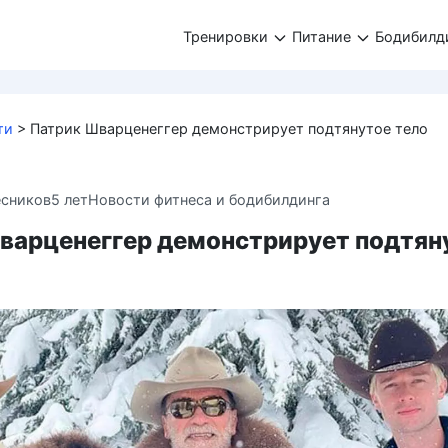
Тренировки
Питание
Бодибилд
ти
>
Патрик Шварценеггер демонстрирует подтянутое тело
есников
5 лет
Новости фитнеса и бодибилдинга
варценеггер демонстрирует подтян