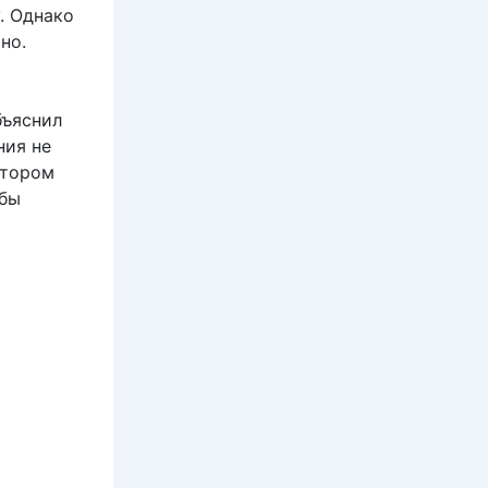
. Однако
но.
бъяснил
ния не
атором
обы