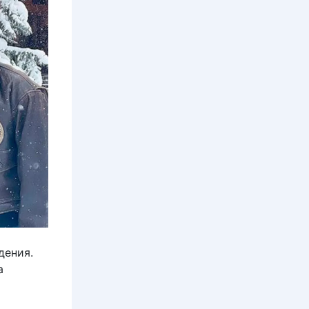
дения.
а