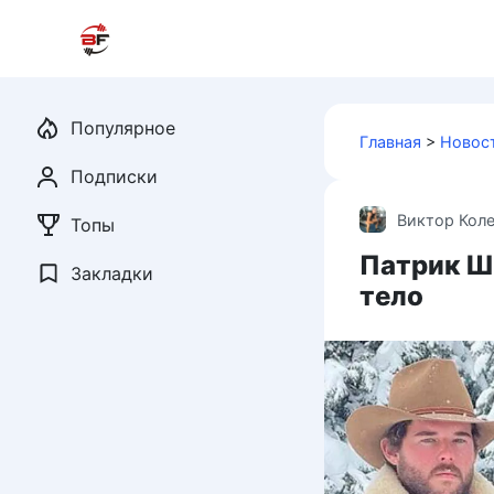
Перейти
к
контенту
Популярное
Главная
>
Новос
Подписки
Виктор Кол
Топы
Патрик Ш
Закладки
тело