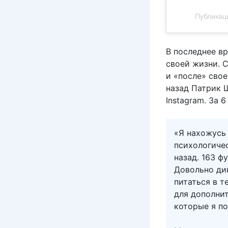
Публикаци
В последнее вр
своей жизни. 
и «после» сво
назад Патрик 
Instagram. За 
«Я нахожусь 
психологичес
назад. 163 ф
Довольно ди
питаться в т
для дополни
которые я по