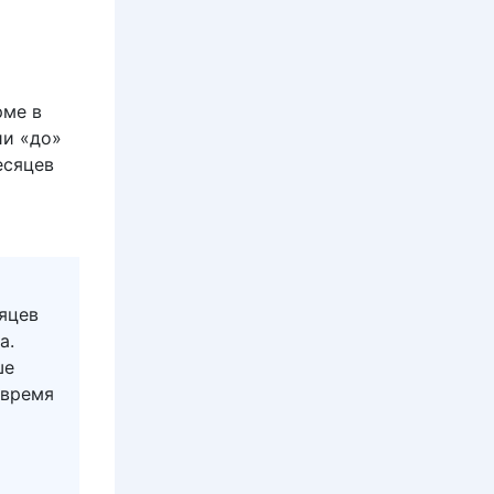
рме в
ии «до»
есяцев
сяцев
а.
ше
 время