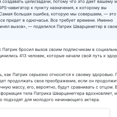
 создавать цели/задачи, потому что это дает вашему 
PS-навигатор к пункту назначения, к которому вы
 Самая большая ошибка, которую мы совершаем, — это
все придет в одночасье. Все требует времени. Именно
ринял вызов», — поделился Патрик Шварценеггер в сво
ак Патрик бросил вызов своим подписчикам в социальны
динились 413 человек, которые начали свой путь к здо
ь, как Патрик серьезно относится к своему здоровью. 
удет продолжать свое преображение, если он продолжи
ную массу, его, вероятно, будут сравнивать с отцом. 
сформация тела Патрика Шварценеггера вдохновляет, и
о подходят для молодого начинающего актера.